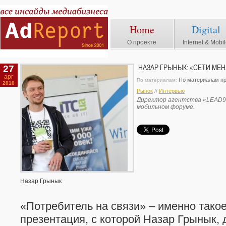
Home
Digital
О проекте
Internet & Mobi
27
НАЗАР ГРЫНЫК: «СЕТИ МЕ
apr
По материалам пр
По материалам:
2010
Рынок
//
Интервью
Директор агентства «LEAD9»
мобильном форуме.
Назар Грынык
«Потребитель на связи» – именно тако
презентация, с которой Назар Грынык, 