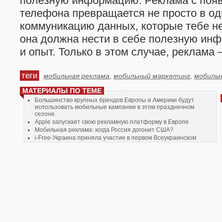
полезную информацию. Реклама с поя
телефона превращается не просто в о
коммуникацию данных, которые тебе не
она должна нести в себе полезную ин
и опыт. Только в этом случае, реклама
теги
мобильная реклама
,
мобильный маркетинг
,
мобиль
МАТЕРИАЛЫ ПО ТЕМЕ
Большинство крупных брендов Европы и Америки будут
использовать мобильные кампании в этом праздничном
сезоне.
Apple запускает свою рекламную платформу в Европе
Мобильная реклама: когда Россия догонит США?
i-Free-Украина приняла участие в первом Всеукраинском
мобильном форуме
В Москве завершила работу вторая международная выставка
Mobile & Digital Show 2010