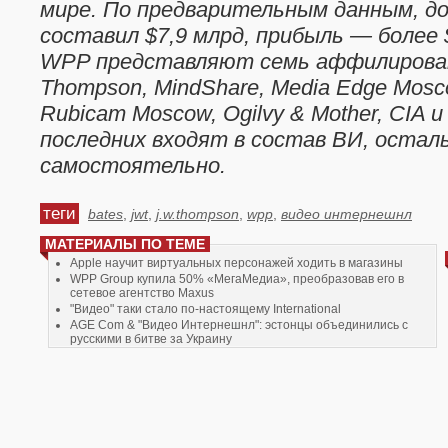
мире. По предварительным данным, дох
составил $7,9 млрд, прибыль — более 
WPP представляют семь аффилирован
Thompson, MindShare, Media Edge Mosc
Rubicam Moscow, Ogilvy & Mother, CIA и
последних входят в состав ВИ, оста
самостоятельно.
теги
bates
,
jwt
,
j.w.thompson
,
wpp
,
видео интернешнл
МАТЕРИАЛЫ ПО ТЕМЕ
Apple научит виртуальных персонажей ходить в магазины
WPP Group купила 50% «МегаМедиа», преобразовав его в
сетевое агентство Maxus
"Видео" таки стало по-настоящему International
AGE Com & "Видео Интернешнл": эстонцы объединились с
русскими в битве за Украину
Рейтинг «Круги на воде ' 2004»: так кто был сверху?