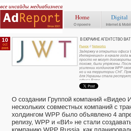
Home
Digital
О проекте
Internet & Mobi
10
В EКРАИНЕ АГЕНТСТВО BA
oct
Рынок
//
Networks
2005
Задержку в открытии офиса W
Интернешнл» в начале года 
просто не могут договориться
похоже, были утрясены. Посл
усилении холдингом WPP свое
но и на территории СНГ. Пр
для Украины стала реструкт
офиса Bates.
О создании Группой компаний «Видео 
нескольких совместных компаний с тр
холдингом WPP было объявлено 4 апре
релизу, WPP и «ВИ» не стали создават
компанию WPP Russia, как планировало