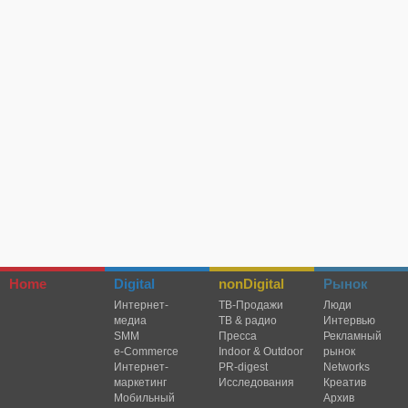
Home
Digital
nonDigital
Рынок
Интернет-
TВ-Продажи
Люди
медиа
ТВ & радио
Интервью
SMM
Пресса
Рекламный
e-Commerce
Indoor & Outdoor
рынок
Интернет-
PR-digest
Networks
маркетинг
Исследования
Креатив
Мобильный
Архив