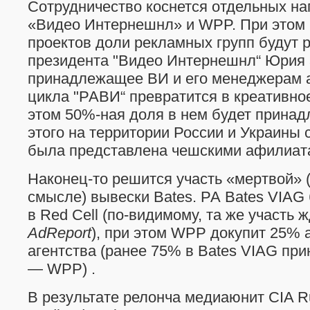
Сотрудничество коснется отдельных на
«Видео Интернешнл» и WPP. При этом 
проектов доли рекламных групп будут 
президента "Видео Интернешнл“ Юрия 
принадлежащее ВИ и его менеджерам а
цикла "РАВИ“ превратится в креативное
этом 50%-ная доля в нем будет прина
этого на территории России и Украины 
была представлена чешскими афилиат
Наконец-то решится участь «мертвой» 
смысле) вывески Bates. РА Bates VIAG
в Red Cell (по-видимому, та же участь 
AdReport
), при этом WPP докупит 25% 
агентства (ранее 75% в Bates VIAG пр
— WPP) .
В результате релонча медиаюнит CIA Ru