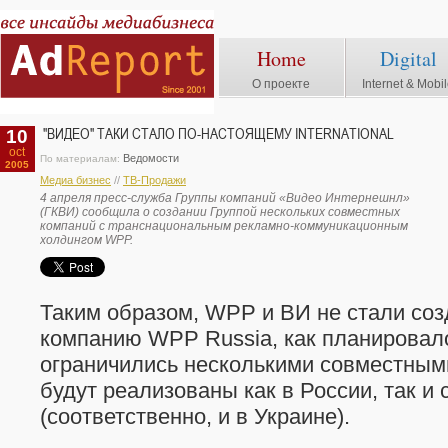
Home
Digital
О проекте
Internet & Mobi
10
"ВИДЕО" ТАКИ СТАЛО ПО-НАСТОЯЩЕМУ INTERNATIONAL
oct
Ведомости
По материалам:
2005
Медиа бизнес
//
TВ-Продажи
4 апреля пресс-служба Группы компаний «Видео Интернешнл»
(ГКВИ) сообщила о создании Группой нескольких совместных
компаний с транснациональным рекламно-коммуникационным
холдингом WPP.
Таким образом, WPP и ВИ не стали со
компанию WPP Russia, как планировало
ограничились несколькими совместным
будут реализованы как в России, так и
(соответственно, и в Украине).