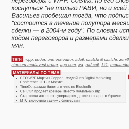
переговоры с WPP. Сделка, по его сло
коснуться "не только РАВИ, но и всей
Васильев пообещал тогда, что подпи
"состоится в течение полутора месяц
сделки — в 2004-м году". По словам ис
ходом переговоров и размерами сделки,
млн.
теги
wpp
,
видео интернешнл
,
adell
,
saatchi & saatchi
,
zenit
starcom mediavest group
,
age com
,
jwt
,
red cell
,
141
,
mediaedg
МАТЕРИАЛЫ ПО ТЕМЕ
CEO WPP Мартин Соррел - хэдлайнер Digital Marketing
Conference 2012 в Москве
TimeOut раздал билеты в кино по Bluetooth
Cellufun продает крекеры вместо мобильных игр
Стартовал интернет-супермаркет детских товаров в Украине
МТС заключила сделку с блоггерами