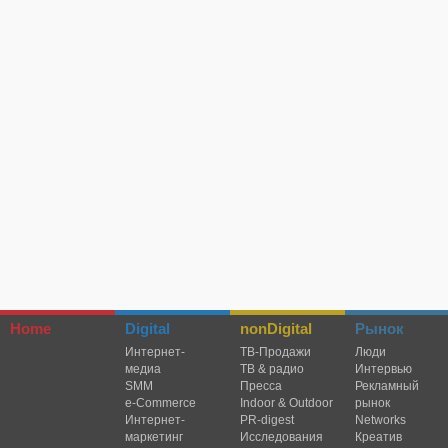
Home
Digital
nonDigital
Рынок
Интернет-
TВ-Продажи
Люди
медиа
ТВ & радио
Интервью
SMM
Пресса
Рекламный
e-Commerce
Indoor & Outdoor
рынок
Интернет-
PR-digest
Networks
маркетинг
Исследования
Креатив