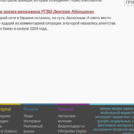
ортфель брендов, которые объединяет Video International.
ГРУ
ги кризиз-менеджера РГВИ Дмитрия Аброщенко
й сети в Украине осталось, по сути, бесхозным. А свято место
 худший из комментариев ситуации, в которой оказались агентства
 Киев» в начале 2004 года.
gital
Рынок
Special
канны
медиа марке
мобильный маркет
одажи
Люди
Авторские
интернет-маркетинг
c
радио
Интервью
колонки
google
социальные с
фестиваль
интернет
а
Рекламный
Видеоподкасты
интернете
facebook
ме
 & Outdoor
рынок
PROpeller Digital
media 