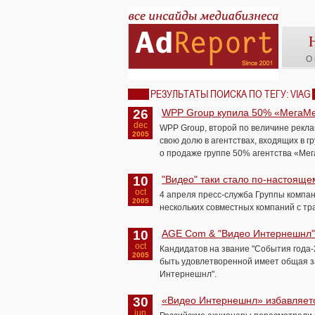
О 
РЕЗУЛЬТАТЫ ПОИСКА ПО ТЕГУ: VIAG
26
WPP Group купила 50% «МегаМед
dec
WPP Group, второй по величине рекл
2005
свою долю в агентствах, входящих в 
о продаже группе 50% агентства «Ме
10
"Видео" таки стало по-настоящем
oct
4 апреля пресс-служба Группы компа
2005
нескольких совместных компаний с т
10
AGE Com & "Видео Интернешнл":
oct
Кандидатов на звание "События года-
2005
быть удовлетворенной имеет общая з
Интернешнл".
30
«Видео Интернешнл» избавляется
jun