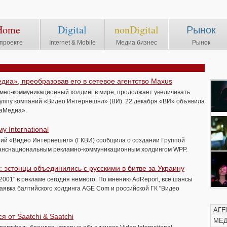
Home
Digital
nonDigital
Рынок
проекте
Internet & Mobile
Медиа бизнес
Рынок
иа», преобразовав его в сетевое агентство Maxus
амно-коммуникационный холдинг в мире, продолжает увеличивать
группу компаний «Видео Интернешнл» (ВИ). 22 декабря «ВИ» объявила
гаМедиа».
у International
ний «Видео Интернешнл» (ГКВИ) сообщила о создании Группой
ранснациональным рекламно-коммуникационным холдингом WPP.
 эстонцы объединились с русскими в битве за Украину
2001" в рекламе сегодня немного. По мнению AdReport, все шансы
аявка балтийского холдинга AGE Com и российской ГК "Видео
АГЕ
 от Saatchi & Saatchi
МЕ