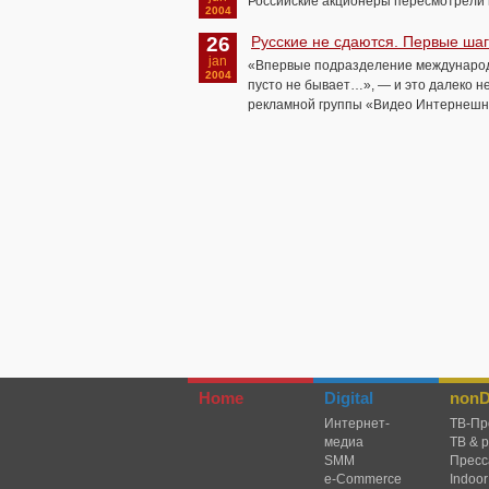
Российские акционеры пересмотрели п
2004
26
Русские не сдаются. Первые ша
jan
«Впервые подразделение международно
2004
пусто не бывает…», — и это далеко не
рекламной группы «Видео Интернешнл
Home
Digital
nonDi
Интернет-
TВ-Пр
медиа
ТВ & 
SMM
Пресс
e-Commerce
Indoor