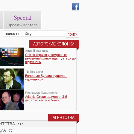
Special
Проекты портала
АВТОРСКИЕ КОЛОНКИ
Андрій Партика
Світло екранів у темряві: як
рекламний ринок адаптується до
відімкнень
TВ-Продажи
Вячеслав Булавин ушел от
«донецких»
Ростислав Касьяненко
Atlantic Group разменял 3-й
десяток: как всё было
АГЕНТСТВА
НТСТВА
125
ДИА
70