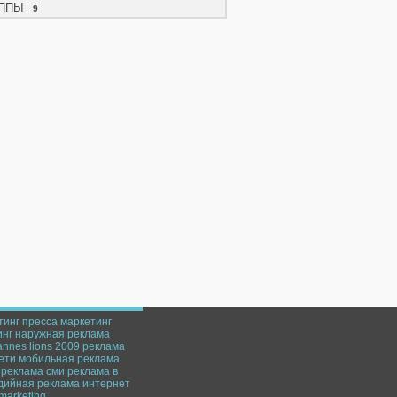
ППЫ
9
тинг
пресса
маркетинг
инг
наружная реклама
annes lions 2009
реклама
ети
мобильная реклама
 реклама
сми
реклама в
дийная реклама
интернет
marketing