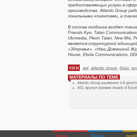
предоставляющих услуги в сфер
производства. Atlantic Group р
локальными клиентами, а также
В состав холдинга входят такие к
Friends Kyiv, Talan Communications
Ukrmedia, Pleon Talan, New Mix, 
является структурной единицей 
«Здоровье», «Наш Домашний Журнал
House, Ebola Communications, DD
теги
agl
,
atlantic group
,
бэйн
,
pr
МАТЕРИАЛЫ ПО ТЕМЕ
Atlantic Group разменял 3-й десят
AGL вручил премии Award of Excel
Home
Digital
nonDi