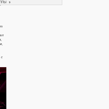
ППЫ
9
м
ет
мел
а,
м,
 с