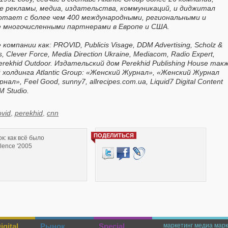
е рекламы, медиа, издательства, коммуникаций, и диджитал
аботает с более чем 400 международными, региональными и
 многочисленными партнерами в Европе и США.
омпании как: PROVID, Publicis Visage, DDM Advertising, Scholz &
, Clever Force, Media Direction Ukraine, Mediacom, Radio Expert,
Perekhid Outdoor. Издательский дом Perekhid Publishing House так
холдинга Atlantic Group: «Женский Журнал», «Женский Журнал
», Feel Good, sunny7, allrecipes.com.ua, Liquid7 Digital Content
M Studio.
ovid
,
perekhid
,
cnn
ПОДЕЛИТЬСЯ
ок: как всё было
lence '2005
gital
Рынок
Special
маркетинг
медиа марк