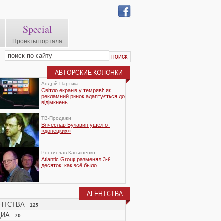
Special
Проекты портала
АВТОРСКИЕ КОЛОНКИ
Андрій Партика
Світло екранів у темряві: як
рекламний ринок адаптується до
відімкнень
TВ-Продажи
Вячеслав Булавин ушел от
«донецких»
Ростислав Касьяненко
Atlantic Group разменял 3-й
десяток: как всё было
:
ства
АГЕНТСТВА
НТСТВА
125
ДИА
70