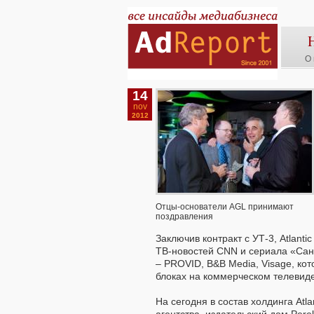
О 
14
nov
2012
Отцы-основатели AGL принимают
поздравления
Заключив контракт с УТ-3, Atlan
ТВ-новостей CNN и сериала «Сан
– PROVID, B&B Media, Visage, ко
блоках на коммерческом телевид
На сегодня в состав холдинга Atla