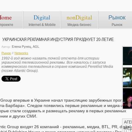
Home
Digital
nonDigital
Рынок
проекте
Internet & Mobile
Медиа бизнес
Рынок
УКРАИНСКАЯ РЕКЛАМНАЯ ИНДУСТРИЯ ПРАЗДНУЕТ 20-ЛЕТИЕ
Еленa Рунец, AGL
Автор:
Рынок
//
Networks
1992-й год можно назвать точкой отсчета для истории
украинской телевизионной рекламы. Все началось с запуска
коммерческого телевидения в стране компанией Perekhid Media
(позже Atlantic Group).
tic Group впервые в Украине начал трансляцию зарубежных программ
та-Барбара». Следом появились первые рекламные и медиа-агент
торые стали создавать и размещать рекламу в первых рекламных
ении и других СМИ.
АГЕ
ntic Group входят 26 компаний - рекламные, медиа, BTL, PR, digital
МЕ