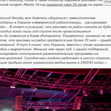
khid Publishing House и также оператор наружной рекламы Perekhid
ГРУ
нный холдинг Atlantic Group
празднует свое 20-летие
на украинско
ужеской беседы мне довелось общаться с заместителем
оздании в Украине коммерческой радиостанции
, - рассказывает
Бейн.
- В ответ я услышал, что реклама на радио никогда не буд
сходил всего лишь год спустя после провозглашения
о до появления в Киеве Интернета. Разумеется, чиновник не и
ом, что реклама на радио продается уже более 70 лет – правд
ономикой. И тут я понял, что Украина, вместе с этим чиновнико
диа и маркетинге. Меньше чем через год, с нашей поддержкой,
нслировало иностранные развлекательные программы на
нов зрителей. Сегодня наш холдинг работает в шести странах,
им прибыль всего украинского медиа-рынка в 1992/93 годах.»