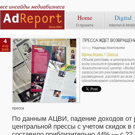
Home
Digital
О проекте
Internet & Mobi
4
ПРЕССА ЖДЕТ ВОЗВРАЩЕН
aug
Надежда Анатольева
Автор:
2009
Медиа бизнес
//
Пресса
Объем рекламы в центральной
года снизился примерно на 44
Аналитический центр «Видео
запросов от рекламодателей
размещение, растет во всех с
обнадеживают издательские 
пресса
По данным АЦВИ, падение доходов от
центральной прессы с учетом скидок в
составило приблизительно 44% — с 22,7