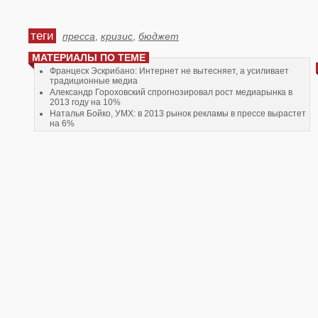
теги
пресса
,
кризис
,
бюджет
МАТЕРИАЛЫ ПО ТЕМЕ
Францеск Эскрибано: Интернет не вытесняет, а усиливает
традиционные медиа
Александр Гороховский спрогнозировал рост медиарынка в
2013 году на 10%
Наталья Бойко, УМХ: в 2013 рынок рекламы в прессе вырастет
на 6%
Игорь Доброван: «Тиражи печатных СМИ могут снизиться еще
на 20-25%, но сохранят ядро аудитории»
«Фокус» и focus.ua возглавит Яна Мойсеенкова