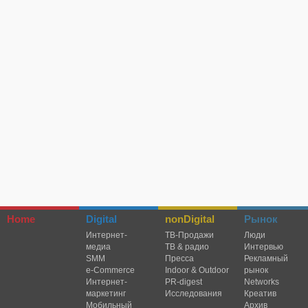
Home
Digital
nonDigital
Рынок
Интернет-
TВ-Продажи
Люди
медиа
ТВ & радио
Интервью
SMM
Пресса
Рекламный
e-Commerce
Indoor & Outdoor
рынок
Интернет-
PR-digest
Networks
маркетинг
Исследования
Креатив
Мобильный
Архив