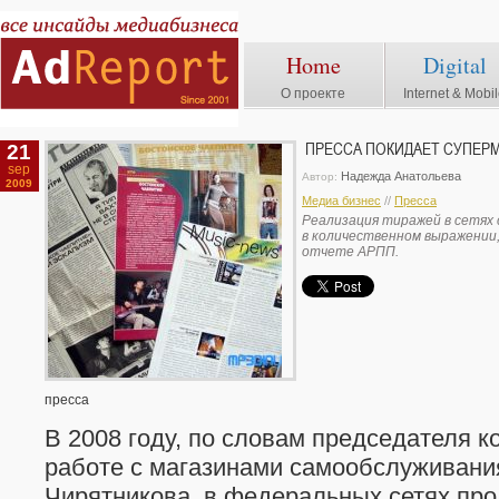
Home
Digital
О проекте
Internet & Mobi
21
ПРЕССА ПОКИДАЕТ СУПЕР
sep
Надежда Анатольева
Автор:
2009
Медиа бизнес
//
Пресса
Реализация тиражей в сетях 
в количественном выражении,
отчете АРПП.
пресса
В 2008 году, по словам председателя 
работе с магазинами самообслуживани
Чирятникова, в федеральных сетях пр