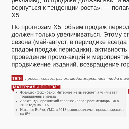
рекламы), то продажи должны выйти на
вернуться к тенденции роста», — пола
X5.
По прогнозам Х5, объем продаж период
должен только увеличиваться. Этому с
сезона (май-август, в периодике всегд
спадом продаж периодики), активность
проведении промо-акций и мероприяти
продвижение изданий, возвращение гор
теги
пресса
,
кризис
,
рынок
,
медиа маркетинг
,
media mark
МАТЕРИАЛЫ ПО ТЕМЕ
Францеск Эскрибано: Интернет не вытесняет, а усиливает
традиционные медиа
Александр Гороховский спрогнозировал рост медиарынка в
2013 году на 10%
Наталья Бойко, УМХ: в 2013 рынок рекламы в прессе вырастет
на 6%
Игорь Доброван: «Тиражи печатных СМИ могут снизиться еще
на 20-25%, но сохранят ядро аудитории»
«Фокус» и focus.ua возглавит Яна Мойсеенкова