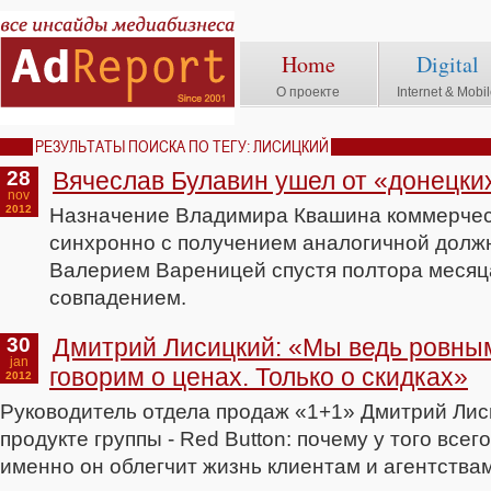
Home
Digital
О проекте
Internet & Mobi
РЕЗУЛЬТАТЫ ПОИСКА ПО ТЕГУ: ЛИСИЦКИЙ
28
Вячеслав Булавин ушел от «донецки
nov
2012
Назначение Владимира Квашина коммерчес
синхронно с получением аналогичной долж
Валерием Вареницей спустя полтора месяца
совпадением.
30
Дмитрий Лисицкий: «Мы ведь ровным
jan
говорим о ценах. Только о скидках»
2012
Руководитель отдела продаж «1+1» Дмитрий Лис
продукте группы - Red Button: почему у того всег
именно он облегчит жизнь клиентам и агентствам