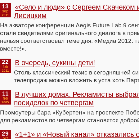
13
«Село и люди» с Сергеем Скачеком
sep
Лисицким
2011
На экваторе конференции Aegis Future Lab 9 сен
стали свидетелями оригинального диалога в пря
нельзя соответствовал теме дня: «Медиа 2012: 
вместе!».
22
В очередь, сукины дети!
feb
2011
Столь классический тезис в сегодняшней с
телепродаж можно вложить в уста хоть Парт
11
В лучших домах. Рекламисты выбра
feb
посиделок по четвергам
2005
Промоутеры бара «Кубертен» на проспекте Побе
для рекламистов по четвергам становятся добро
29
«1+1» и «Новый канал» отказались 
oct