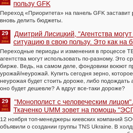
пользу GFK
2004
Переход «Приоритета» на панель GFK заставит
вновь делить бюджеты.
29
Дмитрий Лисицкий, "Агентства могут
oct
ситуацию в свою пользу. Это как на б
2004
Переходные периоды и изменения в процессе Т
агентства могут использовать по-разному. Это с
бирже. Ведь, на самом деле, фондовики воюют п
урожай/неурожай. Купить сегодня зерно, которое 
неурожая будет стоить дороже, либо подождать а
оно будет дешевле? А вдруг все-таки дороже?
29
"Монополист с человеческим лицом".
oct
Ткаченко UMM зовет на помощь "ЭС
2001
12 ноября топ-менеджеры киевских компаний SO
объявили о создании группы TNS Ukraine. В холд