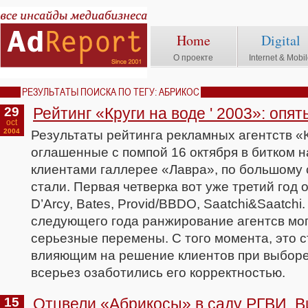
Home
Digital
О проекте
Internet & Mobi
РЕЗУЛЬТАТЫ ПОИСКА ПО ТЕГУ: АБРИКОС
29
Рейтинг «Круги на воде ' 2003»: опят
oct
2004
Результаты рейтинга рекламных агентств «К
оглашенные с помпой 16 октября в битком 
клиентами галлерее «Лавра», по большому 
стали. Первая четверка вот уже третий год 
D’Arcy, Вates, Provid/BBDO, Saatchi&Saatchi
следующего года ранжирование агентсв мог
серьезные перемены. С того момента, это 
влияющим на решение клиентов при выборе
всерьез озаботились его корректностью.
15
Отцвели «Абрикосы» в саду РГВИ. 