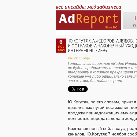
О 
6
Ю.КОГУТЯК, А.ФЕДОРОВ, А.ЛЯДОВ, 
И.ОСТРАКОВ, А.НАКОНЕЧНЫЙ УХОД
nov
ИНТЕРНЕШНЛ КИЕВ»
2003
Рынок
//
Люди
Генеральный директор «Видео Интер
не будет продолжать контракт с холд
ним работу в холдинге прекращает г
которые уже либо официально заявил
это в самое ближайшее время.
Ю.Когутяк, по его словам, принял
правильных путей достижения це
продажу принадлежащих ему акци
полностью передать дела в холди
Возглавив новый сейлз-хаус, ре
каналов, Ю.Когутяк 7 ноября сооб