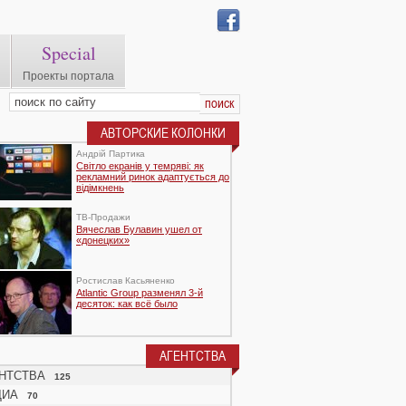
Special
Проекты портала
АВТОРСКИЕ КОЛОНКИ
Андрій Партика
Світло екранів у темряві: як
рекламний ринок адаптується до
відімкнень
TВ-Продажи
Вячеслав Булавин ушел от
«донецких»
Ростислав Касьяненко
Atlantic Group разменял 3-й
десяток: как всё было
АГЕНТСТВА
НТСТВА
125
ДИА
70