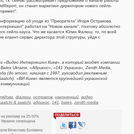
ть, т.к. сейчас рассматривает предложение о начале работы
AdReport, он станет маркетинг-директором нового сейлз-
 примет".
информацию об уходе из "Приоритета" Игоря Остракова.
Интернешнл" работал на "Новом канале", поэтому абсолютно
го сейлз-хауса. Что же касается Юлии Фалюш, то, по всей
е клаент-сервис директора этой структуры, уйдя с
нг «Видео Интернешнл Киев», в который входят компании
,
Bates Ukraine, «Абрикос», «141 Украина», Zenith Media,
да (до этого, начиная с 1997, руководил рекламным
Saatchi). «ВИ-Киев» является крупнейшей украинской
 коммуникаций.
лядова
,
фалюш
,
остраков
,
наконечный
,
видео
saatchi & saatchi
,
абрикос
,
141
,
bates
,
zenith media
ПОДЕЛИТЬСЯ
 на рекламу на 25-50%
а Украине запрещена
еров Вячеславу Булавину