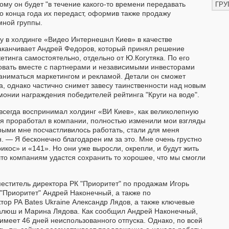
ому он будет "в течение какого-то времени передавать
ГРУ
до конца года их передаст, оформив также продажу
мной группы.
у в холдинге «Видео Интернешнл Киев» в качестве
заканчивает Андрей Федоров, который принял решение
етинга самостоятельно, отдельно от Ю.Когутяка. По его
овать вместе с партнерами и независимыми инвесторами
аниматься маркетингом и рекламой. Детали он сможет
а, однако частично снимет завесу таинственности над новым
монии награждения победителей рейтинга "Круги на воде".
всегда воспринимал холдинг «ВИ Киев», как великолепную
е я проработал в компании, полностью изменили мои взгляды
орыми мне посчастливилось работать, стали для меня
. — Я бесконечно благодарен им за это. Мне очень грустно
икос» и «141». Но они уже выросли, окрепли, и будут жить
что компаниям удастся сохранить то хорошее, что мы смогли
меститель директора РК "Приоритет" по продажам Игорь
 "Приоритет" Андрей Наконечный, а также по
ор РА Bates Ukraine Александр Лядов, а также ключевые
алюш и Марина Лядова. Как сообщил Андрей Наконечный,
 имеет 46 дней неиспользованного отпуска. Однако, по всей