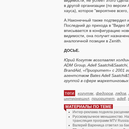
видимости, не успеет этого сдела
в другой организации (по версии 
хауса), которое "вероятнее всего,
А.Наконечный также подтвердил 
Последний до прихода в "Видео 
вписывается в конфигурацию ново
видимости, она получит назначени
аналогичной позиции в Zenith.
ДОСЬЕ.
Юрий Когутяк возглавлял холди
ADM Group,
Adell Saatchi&Saatchi
BrandAid, «Приоритет» с 2001 го
агентством Bates Adell Saatchi&
группой в сфере маркетинговых
теги
когутяк
,
федоров
,
лядов
,
интернешнл
,
приоритет
,
adell
,
МАТЕРИАЛЫ ПО ТЕМЕ
Интер-реклама подняла расценки
Русскомузычное меньшинство. Н
трансляция программ MTV Russia
Валерий Вареница ответил за ба