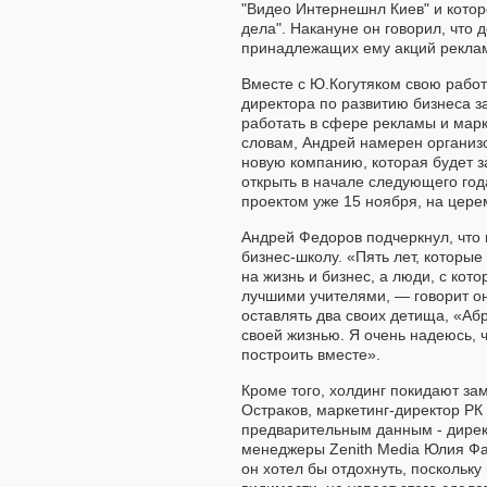
"Видео Интернешнл Киев" и котор
дела". Накануне он говорил, что 
принадлежащих ему акций рекла
Вместе с Ю.Когутяком свою работ
директора по развитию бизнеса 
работать в сфере рекламы и марк
словам, Андрей намерен организ
новую компанию, которая будет з
открыть в начале следующего год
проектом уже 15 ноября, на цере
Андрей Федоров подчеркнул, что 
бизнес-школу. «Пять лет, которы
на жизнь и бизнес, а люди, с кот
лучшими учителями, — говорит он
оставлять два своих детища, «Абр
своей жизнью. Я очень надеюсь, 
построить вместе».
Кроме того, холдинг покидают за
Остраков, маркетинг-директор РК
предварительным данным - директ
менеджеры Zenith Media Юлия Ф
он хотел бы отдохнуть, поскольку