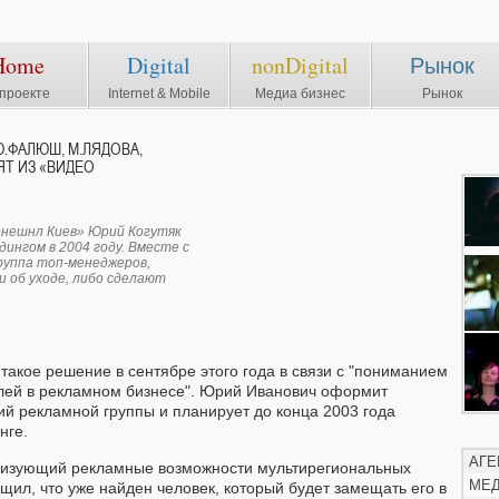
Home
Digital
nonDigital
Рынок
проекте
Internet & Mobile
Медиа бизнес
Рынок
Ю.ФАЛЮШ, М.ЛЯДОВА,
ЯТ ИЗ «ВИДЕО
нешнл Киев» Юрий Когутяк
ингом в 2004 году. Вместе с
руппа топ-менеджеров,
и об уходе, либо сделают
 такое решение в сентябре этого года в связи с "пониманием
лей в рекламном бизнесе". Юрий Иванович оформит
й рекламной группы и планирует до конца 2003 года
нге.
АГЕ
ализующий рекламные возможности мультирегиональных
МЕ
щил, что уже найден человек, который будет замещать его в