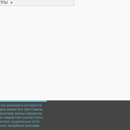
ППЫ
9
тинг
реклама в интернете
диа маркетинг
фестиваль
реклама
канны
наружная
ет-маркетинг
cannes lions
кетинг
социальные сети
рнет
медийная реклама