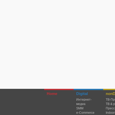
Home
Digital
nonDi
Интернет-
TВ-Пр
медиа
ТВ & 
SMM
Пресс
e-Commerce
Indoor