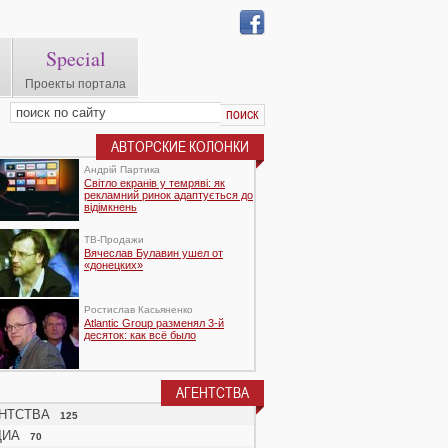
Special
Проекты портала
АВТОРСКИЕ КОЛОНКИ
Андрій Партика
Світло екранів у темряві: як
рекламний ринок адаптується до
відімкнень
TВ-Продажи
Вячеслав Булавин ушел от
«донецких»
Ростислав Касьяненко
Atlantic Group разменял 3-й
десяток: как всё было
АГЕНТСТВА
НТСТВА
125
ДИА
70