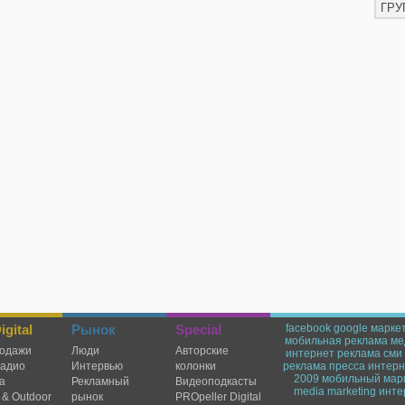
ГРУ
gital
Рынок
Special
facebook
google
марке
мобильная реклама
ме
одажи
Люди
Авторские
интернет реклама
сми
радио
Интервью
колонки
реклама
пресса
интерн
2009
мобильный мар
а
Рекламный
Видеоподкасты
media marketing
инте
 & Outdoor
рынок
PROpeller Digital