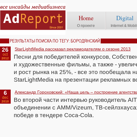
Home
Digital
О проекте
Internet & Mobi
РЕЗУЛЬТАТЫ ПОИСКА ПО ТЕГУ: БОРОДЯНСКИЙ
26
StarLightMedia рассказал рекламодателям о сезоне 2013
oct
Песни для победителей конкурсов, Собстве
2012
и художественные фильмы, а также - увели
и рост рынка на 25%, - все это пообещала н
StarLightMedia на презентации рекламных 
6
Александр Гороховский: «Наша цель – построение агентств
dec
Во второй части интервью руководитель AIT
2010
объединении с AMM/Vizeum, ТВ-сейлзхауса
победе в тендере Coca-Cola.