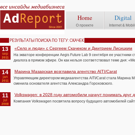
Home
Digital
О проекте
Internet & Mobi
РЕЗУЛЬТАТЫ ПОИСКА ПО ТЕГУ: СКАЧЕК
13
«Село и люди» с Сергеем Скачеком и Дмитрием Лисицким
sep
На экваторе конференции Aegis Future Lab 9 сентября ее участники 
2011
диалога в прямом эфире. Он как нельзя соответствовал теме дня: «Ме
14
Марина Мазарская возглавила агентство AITI/Carat
jan
Управляющим директором медиаагентства AITI/Carat стала Марина М
2011
сменила основателя агентства Александра Гороховского.
11
Volkswagen: в 2028 году автомобили начнут понимать друг д
jul
Компания Volkswagen посвятила вопросу будущего автомобилей сайт
2008