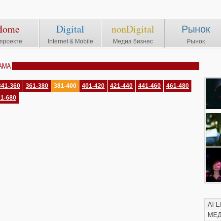
Home
Digital
nonDigital
Рынок
проекте
Internet & Mobile
Медиа бизнес
Рынок
АМА
341-360
361-380
381-400
401-420
421-440
441-460
461-480
61-680
АГЕ
МЕ