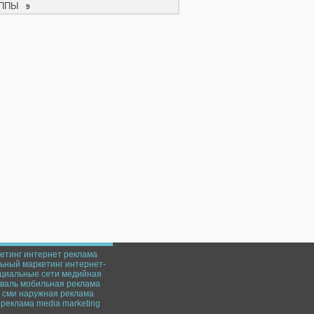
ППЫ
9
етинг
интернет реклама
ьный маркетинг
интернет-
циальные сети
медийная
валь
мобильная реклама
сми
наружная реклама
реклама
media marketing