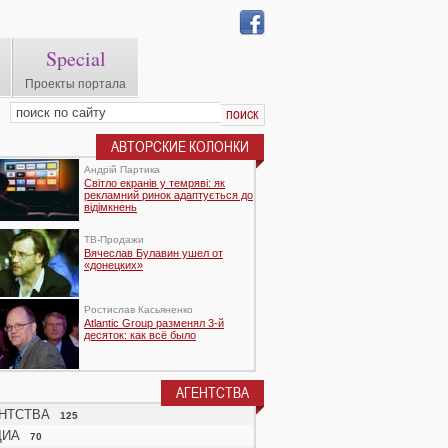
Special
Проекты портала
АВТОРСКИЕ КОЛОНКИ
Андрій Партика
Світло екранів у темряві: як
рекламний ринок адаптується до
відімкнень
TВ-Продажи
Вячеслав Булавин ушел от
«донецких»
Ростислав Касьяненко
Atlantic Group разменял 3-й
десяток: как всё было
АГЕНТСТВА
НТСТВА
125
ДИА
70