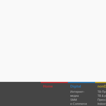
Home
Digital
nonDi
Интернет-
TВ-Пр
медиа
ТВ & 
SMM
Пресс
e-Commerce
Indoor