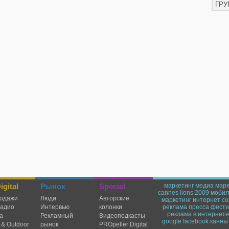
ГРУ
gital
Рынок
Special
маркетинг
медиа марк
cannes lions 2009
мобил
одажи
Люди
Авторские
маркетинг
интернет
со
радио
Интервью
колонки
реклама
пресса
фести
реклама в интернете
а
Рекламный
Видеоподкасты
google
facebook
канны
 & Outdoor
рынок
PROpeller Digital