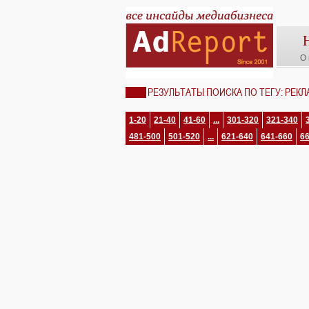
О 
РЕЗУЛЬТАТЫ ПОИСКА ПО ТЕГУ: РЕКЛ
1-20
21-40
41-60
...
301-320
321-340
481-500
501-520
...
621-640
641-660
6