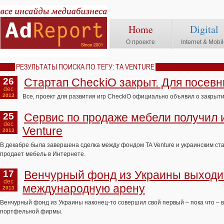
Home
Digital
О проекте
Internet & Mobi
РЕЗУЛЬТАТЫ ПОИСКА ПО ТЕГУ: TA VENTURE
26
Стартап CheckiO закрыт. Для посев
dec
2013
Все, проект для развития игр CheckiO официально объявил о закрыт
25
Сервис по продаже мебели получил 
dec
Venture
2013
В декабре была завершена сделка между фондом TA Venture и украинским ста
продает мебель в Интернете.
17
Венчурный фонд из Украины выходи
dec
международную арену
2013
Венчурный фонд из Украины наконец-то совершил свой первый – пока что – 
портфельной фирмы.