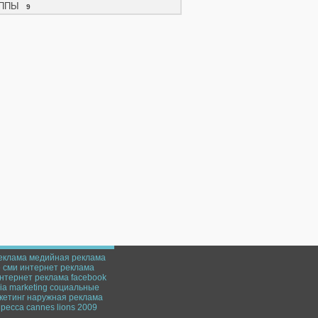
ППЫ
9
еклама
медийная реклама
е
сми
интернет
реклама
нтернет реклама
facebook
a marketing
социальные
кетинг
наружная реклама
пресса
cannes lions 2009