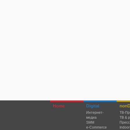
Home
Digital
nonDi
Интернет-
TВ-Пр
медиа
ТВ & 
SMM
Пресс
e-Commerce
Indoor