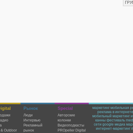
ГРУ
gital
Рынок
Special
маркетинг
мобильная р
реклама в интернет
одажи
Люди
Авторские
мобильный маркетинг
и
радио
Интервью
колонки
канны
фестиваль
medi
сети
google
медиа мар
а
Рекламный
Видеоподкасты
интернет-маркетинг
 & Outdoor
рынок
PROpeller Digital