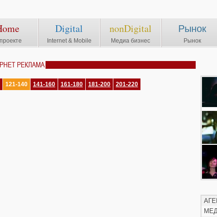
Home
Digital
nonDigital
Рынок
проекте
Internet & Mobile
Медиа бизнес
Рынок
ЕРНЕТ РЕКЛАМА
121-140
141-160
161-180
181-200
201-220
АГЕ
МЕ