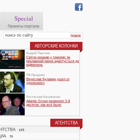
Special
Проекты портала
АВТОРСКИЕ КОЛОНКИ
Андрій Партика
Світло екранів у темряві: як
рекламний ринок адаптується до
відімкнень
TВ-Продажи
Вячеслав Булавин ушел от
«донецких»
Ростислав Касьяненко
Atlantic Group разменял 3-й
десяток: как всё было
АГЕНТСТВА
НТСТВА
125
ДИА
70