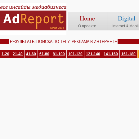
Home
Digital
О проекте
Internet & Mobi
РЕЗУЛЬТАТЫ ПОИСКА ПО ТЕГУ: РЕКЛАМА В ИНТЕРНЕТЕ
1-20
21-40
41-60
61-80
81-100
101-120
121-140
141-160
161-180