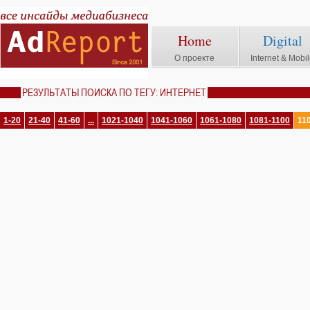
Home
Digital
О проекте
Internet & Mobi
РЕЗУЛЬТАТЫ ПОИСКА ПО ТЕГУ: ИНТЕРНЕТ
1-20
21-40
41-60
...
1021-1040
1041-1060
1061-1080
1081-1100
11