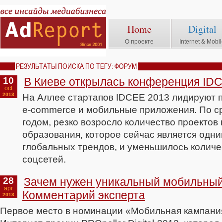
Home
Digital
О проекте
Internet & Mobi
РЕЗУЛЬТАТЫ ПОИСКА ПО ТЕГУ: ФОРУМ
10
В Киеве открылась конференция ID
oct
2013
На Аллее стартапов IDCEE 2013 лидируют п
e-commerce и мобильные приложения. По 
годом, резко возросло количество проектов в
образования, которое сейчас является одн
глобальных трендов, и уменьшилось количе
соцсетей.
28
Зачем нужен уникальный мобильный
apr
Комментарий эксперта
2013
Первое место в номинации «Мобильная кампан