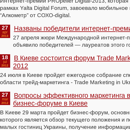
Интернет-премии PROpeller Digital-2013, котора
рамках Yalta Digital Forum, завоевало мобильно
“Алкометр” от СОХО-digital.
27
Названы победители интернет-премии
apr
2013
27 апреля жюри Международной интернет-пр
объявило победителей — лауреатов этого г
18
В Киеве состоится форум Trade Marke
jul
2012
2012
24 июля в Киеве пройдет ежегодное собрание сп
области трейд-маркетинга - Trade Marketing in Ukr
27
Вопросы эффективного маркетинга в
mar
бизнес-форуме в Киеве
2012
В Киеве 29 марта пройдет бизнес-форум, основ
которого является обзор текущего положения и п
малых гостиниц Украины, получение информаци