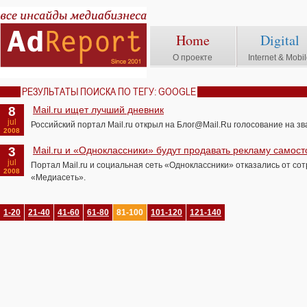
Home
Digital
О проекте
Internet & Mobi
РЕЗУЛЬТАТЫ ПОИСКА ПО ТЕГУ: GOOGLE
8
Mail.ru ищет лучший дневник
jul
Российский портал Mail.ru открыл на Блог@Mail.Ru голосование на зв
2008
3
Mail.ru и «Одноклассники» будут продавать рекламу самос
jul
Портал Mail.ru и социальная сеть «Одноклассники» отказались от со
2008
«Медиасеть».
1-20
21-40
41-60
61-80
81-100
101-120
121-140