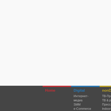
Home
Digital
nonDi
Интернет-
TВ-Пр
медиа
ТВ & 
SMM
Пресс
e-Commerce
Indoor