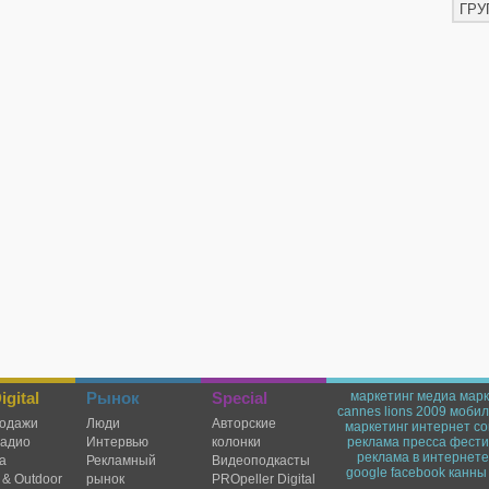
ГРУ
gital
Рынок
Special
маркетинг
медиа марк
cannes lions 2009
мобил
одажи
Люди
Авторские
маркетинг
интернет
со
радио
Интервью
колонки
реклама
пресса
фести
реклама в интернете
а
Рекламный
Видеоподкасты
google
facebook
канны
 & Outdoor
рынок
PROpeller Digital