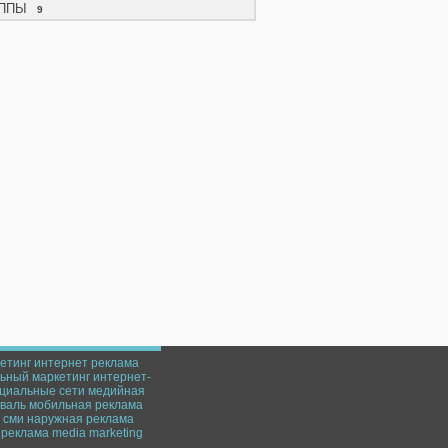
ППЫ
9
етинг
интернет реклама
ьный маркетинг
интернет-
циальные сети
медийная
валь
мобильная реклама
сми
наружная реклама
реклама
media marketing