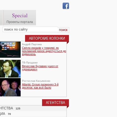
Special
Проекты портала
АВТОРСКИЕ КОЛОНКИ
Андрій Партика
Світло екранів у темряві: як
рекламний ринок адаптується до
відімкнень
TВ-Продажи
Вячеслав Булавин ушел от
«донецких»
Ростислав Касьяненко
Atlantic Group разменял 3-й
десяток: как всё было
АГЕНТСТВА
НТСТВА
125
ДИА
70