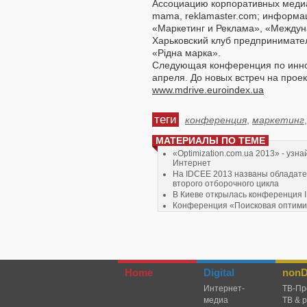
Ассоциацию корпоративных медиа
mama, reklamaster.com; информац
«Маркетинг и Реклама», «Междун
Харьковский клуб предпринимател
«Рідна марка».
Следующая конференция по инно
апреля. До новых встреч на проект
www.mdrive.euroindex.ua
теги
конференция
,
маркетинг
МАТЕРИАЛЫ ПО ТЕМЕ
«Optimization.com.ua 2013» - узна
Интернет
На IDCEE 2013 названы обладате
второго отборочного цикла
В Киеве открылась конференция 
Конференция «Поисковая оптими
в сети Интернет» - Optimization 2
В ноябре состоится международ
Home
Digital
nonDi
Интернет-
TВ-Пр
медиа
ТВ & 