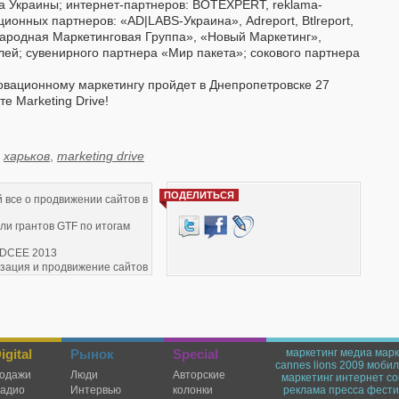
 Украины; интернет-партнеров: BOTEXPERT, reklama-
ионных партнеров: «AD|LABS-Украина», Adreport, Btlreport,
ародная Маркетинговая Группа», «Новый Маркетинг»,
ей; сувенирного партнера «Мир пакета»; сокового партнера
вационному маркетингу пройдет в Днепропетровске 27
е Marketing Drive!
,
харьков
,
marketing drive
ПОДЕЛИТЬСЯ
й все о продвижении сайтов в
ли грантов GTF по итогам
IDCEE 2013
зация и продвижение сайтов
013
ная конференция DMC
gital
Рынок
Special
маркетинг
медиа марк
cannes lions 2009
мобил
одажи
Люди
Авторские
маркетинг
интернет
со
радио
Интервью
колонки
реклама
пресса
фести