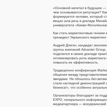
«Основной капитал в будущем — э
чем основывается репутация? Как
формируется человек, который с
вещах шла речь в докладе Михай
университета «Киево-Могилянска
Как стать маркетинговым гением 
президент Украинского маркетинг
Андрей Длигач, кандидат экономи
группы компаний Advanter Group,
поделился в своем докладе прак
оптимизировать роль маркетинга 
повысить ее эффективность.
Традиционно конференция Marketi
общения между представителями 
звездами. Не обошлось без витам
стали наглядной демонстрацией с
бизнеса!», что особенно актуальн
Организаторы благодарят за подд
EXPO; генерального информационн
медиапартнера — всеукраинский