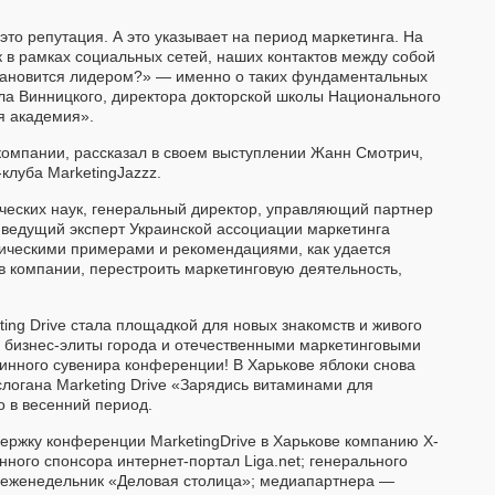
то репутация. А это указывает на период маркетинга. На
 в рамках социальных сетей, наших контактов между собой
тановится лидером?» — именно о таких фундаментальных
ла Винницкого, директора докторской школы Национального
я академия».
компании, рассказал в своем выступлении Жанн Смотрич,
-клуба MarketingJazzz.
ческих наук, генеральный директор, управляющий партнер
 ведущий эксперт Украинской ассоциации маркетинга
тическими примерами и рекомендациями, как удается
в компании, перестроить маркетинговую деятельность,
ng Drive стала площадкой для новых знакомств и живого
бизнес-элиты города и отечественными маркетинговыми
инного сувенира конференции! В Харькове яблоки снова
логана Marketing Drive «Зарядись витаминами для
о в весенний период.
ержку конференции MarketingDrive в Харькове компанию Х-
ого спонсора интернет-портал Liga.net; генерального
 еженедельник «Деловая столица»; медиапартнера —