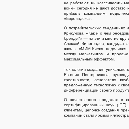
не работают: ни классический ма
войн» сегодня не дают достаточ
прибыль компаниям, поделилс
«Евроиндекс».
О потребительских тенденциях 
Крикунова. «Как и о чем беседов
бренде?» — на эти и многие друг
Алексей Виноградов, кандидат э
школы «МИМ-Киев» поделился о
между маркетингом и продажа
максимальным эффектом.
Технологии создания уникальног
Евгения Пестерникова, руковод
креативности, основателя клу
предложенную технологию к свое
дифференциации своего продукта
О качественных продажах в сф
сертифицированный коуч (ICF)
клиентам, цепочке создания пре
компаний стали яркими иллюстра