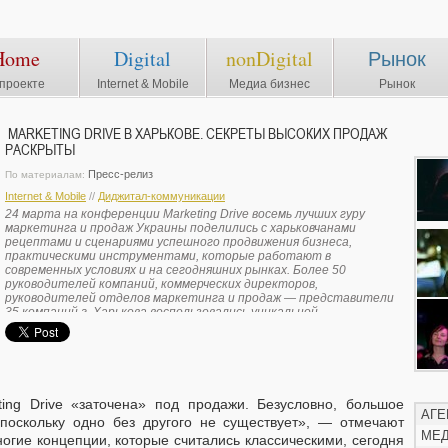
Home
Digital
nonDigital
Рынок
проекте
Internet & Mobile
Медиа бизнес
Рынок
MARKETING DRIVE В ХАРЬКОВЕ. СЕКРЕТЫ ВЫСОКИХ ПРОДАЖ
РАСКРЫТЫ
Пресс-релиз
По материалам:
Internet & Mobile
//
Диджитал-коммуникации
24 марта на конференции Marketing Drive восемь лучших гуру
маркетинга и продаж Украины поделились с харьковчанами
рецептами и сценариями успешного продвижения бизнеса,
практическими инструментами, которые работают в
современных условиях и на сегодняшних рынках. Более 50
руководителей компаний, коммерческих директоров,
руководителей отделов маркетинга и продаж — представители
35 компаний г. Харькова воспользовались уникальной
возможностью пообщаться со специалистами, которые сегодня
определяют основные тенденции в маркетинге.
ing Drive «заточена» под продажи. Безусловно, большое
АГЕ
 поскольку одно без другого не существует», — отмечают
МЕ
огие концепции, которые считались классическими, сегодня