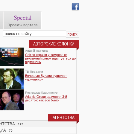
Special
Проекты портала
АВТОРСКИЕ КОЛОНКИ
Андрій Партика
Світло екранів у темряві: як
рекламний ринок адаптується до
відімкнень
TВ-Продажи
Вячеслав Булавин ушел от
«донецких»
Ростислав Касьяненко
Atlantic Group разменял 3-й
десяток: как всё было
АГЕНТСТВА
НТСТВА
125
ДИА
70