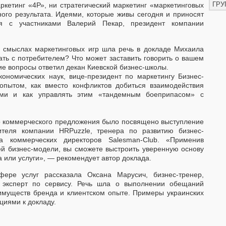
ГРУ
ркетинг «4Р», ни стратегический маркетинг «маркетинговых
ного результата. Идеями, которые живы сегодня и приносят
я с участниками Валерий Пекар, президент компании
и смыслах маркетинговых игр шла речь в докладе Михаила
ать с потребителем? Что может заставить говорить о вашем
ие вопросы ответил декан Киевской бизнес-школы.
кономических наук, вице-президент по маркетингу Бизнес-
пытом, как вместо конфликтов добиться взаимодействия
ми и как управлять этим «тандемным боеприпасом» с
о коммерческого предложения было посвящено выступление
ителя компании HRPuzzle, тренера по развитию бизнес-
ба коммерческих директоров Salesman-Club. «Применив
й бизнес-модели, вы сможете выстроить уверенную основу
 или услуги», — рекомендует автор доклада.
ере услуг рассказала Оксана Марусич, бизнес-тренер,
, эксперт по сервису. Речь шла о выполнении обещаний
имуществ бренда и клиентском опыте. Примеры украинских
циями к докладу.