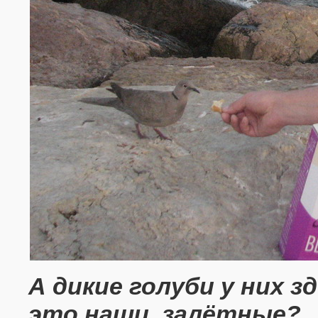
А дикие голуби у них зде
это наши, залётные?