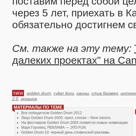
поставим перед собой цел
через 5 лет, приехать в 
обязательно достигнем св
См. также на эту тему:
далеких проектах" на Can
теги
golden drum
,
cyber lions
,
канны
,
стив балмер
,
интер
2.0
,
украина
МАТЕРИАЛЫ ПО ТЕМЕ
Все победители Golden Drum 2012
Лицо Golden Drum-2005: орел, слоган – New visions
На фестивале Golden Drum 2005 появятся новые номинации
Марк Горобец: РЕКЛАМА — ЭТО FUN
Golden Drum-10: черный день словенской рекламы