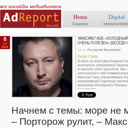
Home
Digital
О проекте
Internet & Mobi
8
МАКСИМ ГАЕВ: «ХОЛОДНЫЙ
ОЧЕНЬ ПОЛЕЗЕН» (БЕСЕДА Н
jul
2009
Ростислав Касьяненко
Автор:
Рынок
//
Люди
В один из дней фестиваля Can
волнорезе набережной Круаз
устроили себе праздник. Мы 
отношение к веб-коммуникаци
Максим Гаев, управляющий д
управляющий партнер проект
директор Интернет-Премии PR
Касьяненко.
Начнем с темы: море не м
– Порторож рулит, – Мак