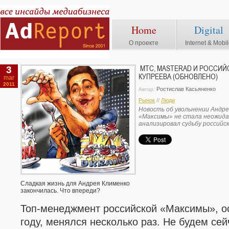
Home
Digital
О проекте
Internet & Mobi
3
МТС, MASTERAD И РОССИЙС
КУПРЕЕВА (ОБНОВЛЕНО)
mar
2011
Ростислав Касьяненко
Автор:
Рынок
//
Люди
Новость об увольнении Андре
«Максимы» не стала неожида
анализировал судьбу российс
Сладкая жизнь для Андрея Клименко
закончилась. Что впереди?
Топ-менеджмент российской «Максимы», о
году, менялся несколько раз. Не будем се