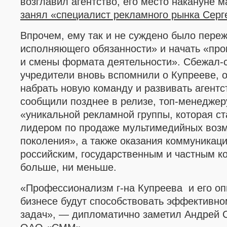
возглавил агентство, его место накануне 
занял
«
специалист рекламного рынка Серг
Впрочем, ему так и не суждено было переж
исполняющего обязанности» и начать «про
и смены формата деятельности». Сбежал-с
учредители вновь вспомнили о Купрееве, 
набрать новую команду и развивать агент
сообщили позднее в релизе, топ-менедже
«уникальной рекламной группы, которая с
лидером по продаже мультимедийных возм
поколения», а также оказания коммуникац
российским, государственным и частным к
больше, ни меньше.
«
Профессионализм г-на Купреева и его о
бизнесе будут способствовать эффективн
задач
»
,
—
дипломатично заметил
Андрей 