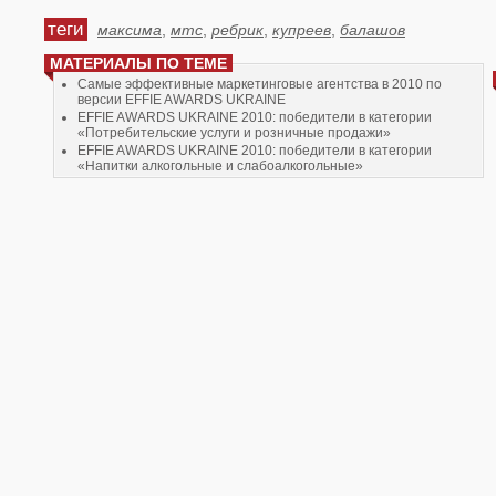
теги
максима
,
мтс
,
ребрик
,
купреев
,
балашов
МАТЕРИАЛЫ ПО ТЕМЕ
Самые эффективные маркетинговые агентства в 2010 по
версии EFFIE AWARDS UKRAINE
EFFIE AWARDS UKRAINE 2010: победители в категории
«Потребительские услуги и розничные продажи»
EFFIE AWARDS UKRAINE 2010: победители в категории
«Напитки алкогольные и слабоалкогольные»
Выиграв тендер МТС, «Максима» повысила свой
инвестиционный рейтинг
Jami проведет bluetooth-презентацию новинки от Axe