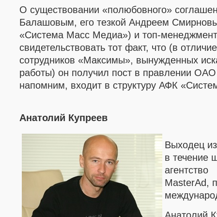
О существовании
«полюбовного»
соглаше
Балашовым,
его тезкой Андреем Смирнов
«Система Масс Медиа»)
и топ-менеджмен
свидетельствовать тот факт, что (в отличи
сотрудников
«Максимы»
, вынужденных иск
работы) он получил пост в правлении
ОАО
напомним, входит в структуру
АФК
«Систе
Анатолий Купреев
Выходец и
в течение 
агентство
MasterAd
,
международ
Анатолий К