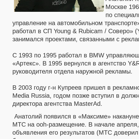
Москве 196
по специал
управление на автомобильном транспорте»
работал в СП
Young
&
Rubicam
/ Соверо» (
занимался проектами, связанными с рекла
C 1993 по 1995 работал в BMW управляю
«Артекс». В 1995 вернулся в агентство Y&
руководителя отдела наружной рекламы.
В 2003 году г-н Купреев пришел в рекламн
Мedia
Russia
, годом позже вступил в долж
директора агентства
MasterAd.
Анатолий появился в
«Максиме»
накануне
МТС на
ooh-размещение.
В начале апреля,
объявления его результатов (МТС довери