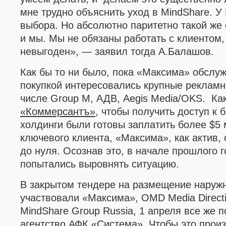
мне трудно объяснить уход в MindShare. У
выбора. Но абсолютно паритетно такой же
и мы. Мы не обязаны работать с клиентом,
невыгоден
»
, — заявил тогда А.Балашов.
Как бы то ни было,
пока
«
Максима
»
обслуж
покупкой интересовались крупные рекламн
числе Group M, АДВ,
Aegis Media
/OKS.
Ка
«К
оммерсантъ
»
, ч
тобы получить доступ к
холдинги были готовы заплатить более $5 
ключевого клиента,
«
Максима
», как актив,
до нуля. Осознав это, в начале прошлого 
попытались выровнять ситуацию.
В закрытом тендере на размещение наружн
участвовали
«Максима»
,
OMD Media Direct
MindShare Group Russia, 1 апреля все же п
агентство
АФК
«Система».
Чтобы это произ