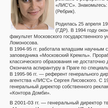
«ЛИС’C»
. Знакомьтесь
(Ребрик).
Родилась 25 апреля 19
(ГДР). В 1994 году око
факультет Московского государственного у
Ломоносова.
В 1994-95 гг. работала младшим научным 
заповедника «Московский Кремль
»
. Прора
классического образования не достаточно 
Окончила аспирантуру в Праге по специал
В 1995-96 гг. — референт генерального ди
агентства
«ЛИС’C»
Сергея Лисовского. С 1
генеральный директор собственного рекла
«Контора Домби».
В 2001-03 гг. — генеральный директор т