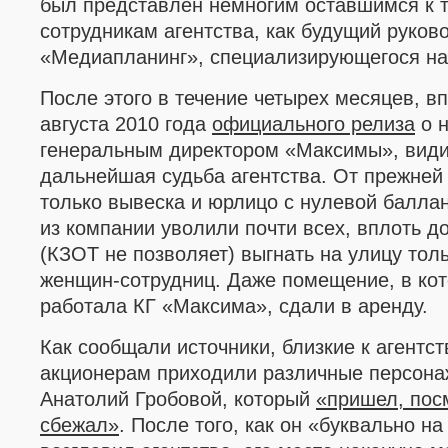
был представлен немногим оставшимся к 
сотрудникам
агентства, как будущий руко
«Медиапланинг», специализирующегося на
После этого в течение четырех месяцев, в
августа 2010 года
официального релиза
о н
генеральным директором
«Максимы»
, вид
дальнейшая судьба агентства.
От прежней
только вывеска и юрлицо
с нулевой балла
из компании уволили почти всех, вплоть д
(КЗОТ не позволяет) выгнать на улицу то
женщин-сотрудниц. Даже помещение, в кот
работала КГ
«Максима»
, сдали в аренду.
Как с
ообщали источники, близкие к агентств
акционерам приходили различные персона
Анатолий Гробовой, который
«
пришел, пос
сбежал
»
. После того, как он
«
буквально на