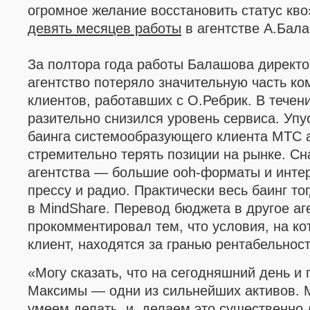
огромное желание восстановить статус кво
девять месяцев работы
в агентстве А.Бал
За полтора года работы Балашова директ
агентство потеряло значительную часть к
клиентов, работавших с О.Ребрик.
В течен
разительно
снизился уровень сервиса. Уп
баинга
системообразующего клиента
МТС
стремительно терять позиции на рынке. С
н
агентства
— большие ooh-форматы и интер
прессу и радио. Практически весь баинг т
в MindShare. Перевод бюджета в другое а
прокомментировал тем, что условия, на ко
клиент, находятся за гранью рентабельност
«
Могу сказать, что на сегодняшний день и 
Максимы — одни из сильнейших активов. М
умеем делать, и делаем это существенно л