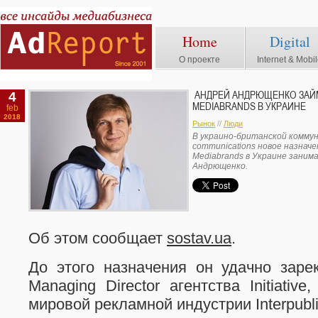
Home
Digital
О проекте
Internet & Mobi
4
АНДРЕЙ АНДРЮЩЕНКО ЗАЙ
MEDIABRANDS В УКРАИНЕ
feb
2018
Рынок
//
Люди
В украино-британской комму
communications новое назнач
Mediabrands в Украине зани
Андрющенко.
Об этом сообщает
sostav.ua
.
До этого назначения он удачно заре
Managing Director агентства Initiativ
мировой рекламной индустрии Interpubli