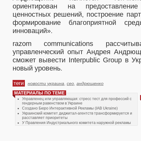
ориентирован на предоставлени
ценностных решений, построение пар
формирование благоприятной сре
инноваций».
razom communications рассчит
управленческий опыт Андрея Андрюще
сможет вывести Interpublic Group в У
новый уровень.
теги
новости украина
,
сeo
,
андрющенко
МАТЕРИАЛЫ ПО ТЕМЕ
Управленец или управляющая: стресс тест для профессий с
гендерным равенством в Украине
Создано Бюро Интерактивной Рекламы (IAB Ukraine)
Украинский комитет диджитал-агентств трансформируется и
расставляет приоритеты
У Правления Индустриального комитета наружной рекламы
Украины новый глава
Бизнесы, рожденные онлайн: программа Наверняка DGTL
Марафона #2