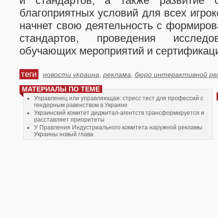
и стандартов, а также развитие 
благоприятных условий для всех игрок
начнет свою деятельность с формиро
стандартов, проведения исследов
обучающих мероприятий и сертификац
теги
новости украина
,
реклама
,
бюро интерактивной р
МАТЕРИАЛЫ ПО ТЕМЕ
Управленец или управляющая: стресс тест для профессий с
гендерным равенством в Украине
Украинский комитет диджитал-агентств трансформируется и
расставляет приоритеты
У Правления Индустриального комитета наружной рекламы
Украины новый глава
Андрей Андрющенко займет должность СEO IPG Mediabrands в
Украине
Бизнесы, рожденные онлайн: программа Наверняка DGTL
Марафона #2