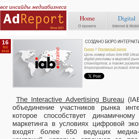
Home
Digital
О проекте
Internet & Mobi
16
СОЗДАНО БЮРО ИНТЕРАКТИ
feb
Рынок
//
Рекламный рынок
2018
Цель номер один для IAB Ukra
digital-рекламы в мировой рын
стандартов, а также развит
благоприятных условий для вс
The Interactive Advertising Bureau
(IA
объединение участников рынка инте
которое способствует динамичном
маркетинга в условиях цифровой эко
входят более 650 ведущих медиа-