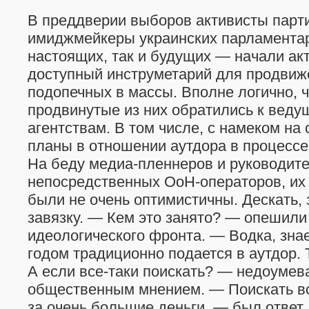
В преддверии выборов активисты парт
имиджмейкеры украинских парламента
настоящих, так и будущих — начали ак
доступный инструметарий для продвиж
подопечных в массы. Вполне логично, 
продвинутые из них обратились к вед
агентствам. В том числе, с намеком на
планы в отношении аутдора в процессе
На беду медиа-пленнеров и руководит
непосредственных ОоН-операторов, их 
были не очень оптимистичны. Дескать, 
завязку. — Кем это занято? — опешил
идеологического фронта. — Водка, зна
годом традиционно подается в аутдор. 
А если все-таки поискать? — недоуме
общественным мнением. — Поискать вс
за очень большие деньги, — был ответ