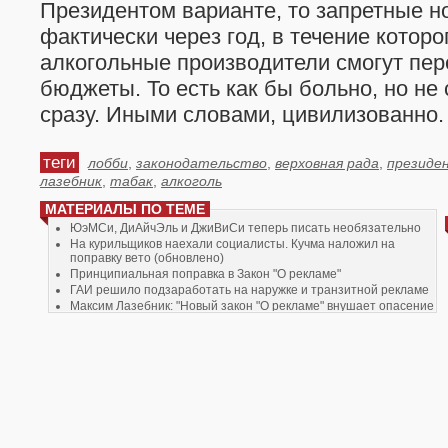
Президентом варианте, то запретные н
фактически через год, в течение которо
алкогольные производители смогут пер
бюджеты. То есть как бы больно, но не
сразу. Иными словами, цивилизованно. 
теги
лобби
,
законодательство
,
верховная рада
,
президе
лазебник
,
табак
,
алкоголь
МАТЕРИАЛЫ ПО ТЕМЕ
ЮэМСи, ДиАйчЭль и ДжиВиСи теперь писать необязательно
На курильщиков наехали социалисты. Кучма наложил на
поправку вето (обновлено)
Принципиальная поправка в Закон "О рекламе"
ГАИ решило подзаработать на наружке и транзитной рекламе
Максим Лазебник: "Новый закон "О рекламе" внушает опасение
за будущее рекламы в стране"