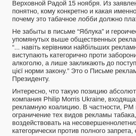
Верховной Радой 15 ноября. Из заявле
понятно, кому конкретно и какая именн
почему это табачное лобби должно плати
Не забыты в письме “Яблука” и героиче
упомянутых выше общественных рекла
“... навiть керiвники найбiльших реклам
виступають категорично проти заборон
алкоголю, а лише закликають до поступ
цiєї норми закону.” Это о Письме рекла
Президенту.
Интересно, что такую позицию абсолют
компания Philip Morris Ukraine, входящ
рекламную коалицию. В частности, PM 
ограничение тех видов рекламы табака,
воздействовать на несовершеннолетних
категорически против полного запрета, 