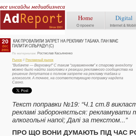
Home
Digital
О проекте
Internet & Mobi
20
КАК ПРОВАЛИЛИ ЗАПРЕТ НА РЕКЛАМУ ТАБАКА. ПАН МАЄ
ПАЛИТИ СIЛЬРАДУ! (С)
dec
2001
Ростислав Касьяненко
По материалам:
Рынок
//
Рекламный рынок
"Вибачте — Верховну!" С таким “зауваженням” к старому анекдоту
можно было найти заголовки к реакции рекламного сообщества на
решение депутатов о полном запрете на рекламу табака и
алокоголя. А точнее, на соответствующую поправку нардепа
Сахно.
Текст поправки №19: “Ч.1 ст.8 викласти
рекламi забороняється: рекламувати
алкогольнi напої; Далi за текстом...”
ПРО ЩО ВОНИ ДУМАЮТЬ ПIД ЧАС 