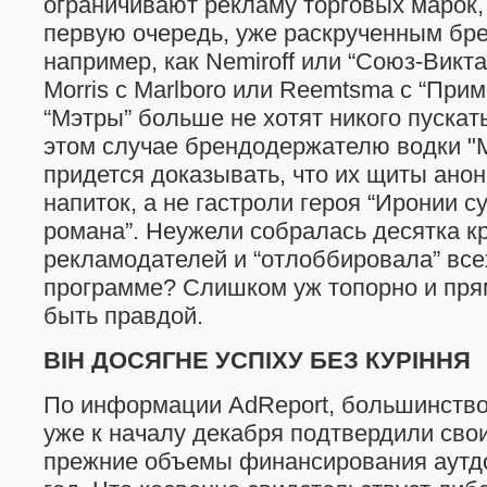
ограничивают рекламу торговых марок, 
первую очередь, уже раскрученным бре
например, как Nemiroff или “Союз-Виктан
Morris с Мarlboro или Reemtsma с “Примо
“Мэтры” больше не хотят никого пускать
этом случае брендодержателю водки "
придется доказывать, что их щиты ано
напиток, а не гастроли героя “Иронии 
романа”. Неужели собралась десятка 
рекламодателей и “отлоббировала” все
программе? Слишком уж топорно и пря
быть правдой.
ВІН ДОСЯГНЕ УСПІХУ БЕЗ КУРІННЯ
По информации AdReport, большинство
уже к началу декабря подтвердили сво
прежние объемы финансирования аутдо