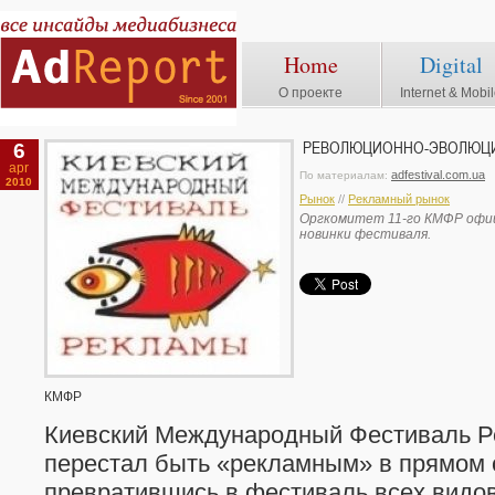
Home
Digital
О проекте
Internet & Mobi
6
РЕВОЛЮЦИОННО-ЭВОЛЮЦИ
apr
adfestival.com.ua
По материалам:
2010
Рынок
//
Рекламный рынок
Оргкомитет 11-го КМФР офи
новинки фестиваля.
КМФР
Киевский Международный Фестиваль Р
перестал быть «рекламным» в прямом 
превратившись в фестиваль всех видо