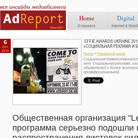
Home
Digital
О проекте
Internet & Mobi
6
EFFIE AWARDS UKRAINE 20
«СОЦИАЛЬНАЯ РЕКЛАМА И 
dec
2010
Рынок
//
Рекламный рынок
Социальная ответственность
лет. Социальная реклама, со
обывателей к более экологич
проффесиональной.
Общественная организация “Let
программа серьезно подошли 
распространения листовок си