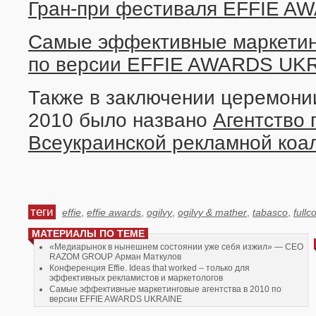
Гран-при фестиваля EFFIE A
Самые эффективные маркетинг
по версии EFFIE AWARDS UK
Также в заключении церемон
2010 было названо
Агентство 
Всеукраинской рекламной коа
теги
effie
,
effie awards
,
ogilvy
,
ogilvy & mather
,
tabasco
,
fullc
МАТЕРИАЛЫ ПО ТЕМЕ
«Медиарынок в нынешнем состоянии уже себя изжил» — CEO
RAZOM GROUP Арман Маткулов
Конференция Effie. Ideas that worked – только для
эффективных рекламистов и маркетологов
Самые эффективные маркетинговые агентства в 2010 по
версии EFFIE AWARDS UKRAINE
Гран-при фестиваля EFFIE AWARDS UKRAINE 2010: опять