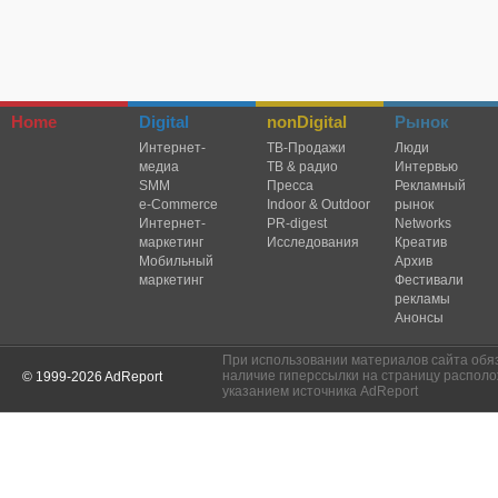
Home
Digital
nonDigital
Рынок
Интернет-
TВ-Продажи
Люди
медиа
ТВ & радио
Интервью
SMM
Пресса
Рекламный
e-Commerce
Indoor & Outdoor
рынок
Интернет-
PR-digest
Networks
маркетинг
Исследования
Креатив
Мобильный
Архив
маркетинг
Фестивали
рекламы
Анонсы
При использовании материалов сайта обя
наличие гиперссылки на страницу располо
© 1999-2026 AdReport
указанием источника AdReport