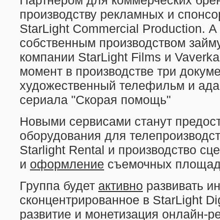
Партнером для коммерческих брен
производству рекламных и спонсо
StarLight Commercial Production. А
собственным производством займ
компании StarLight Films и Vaverk
момент в производстве три докум
художественный телефильм и ада
сериала "Скорая помощь"
Новыми сервисами станут предос
оборудования для телепроизводст
Starlight Rental и производство с
и
оформление
съемочных площадок
Группа будет
активно
развивать ин
сконцентрированное в StarLight Dig
развитие и монетизация онлайн-ре