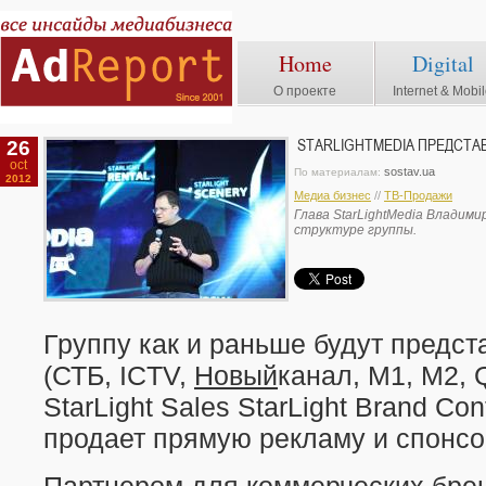
Home
Digital
О проекте
Internet & Mobi
26
STARLIGHTMEDIA ПРЕДСТА
oct
sostav.ua
По материалам:
2012
Медиа бизнес
//
TВ-Продажи
Глава StarLightMedia Владими
структуре группы.
Группу как и раньше будут предст
(СТБ, ICTV,
Новый
канал, М1, М2, 
StarLight Sales StarLight Brand Co
продает прямую рекламу и спонсо