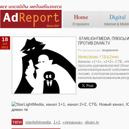
Home
Digital
О проекте
Internet & Mobi
18
STARLIGHTMEDIA, ПЛЮСЫ 
ПРОТИВ DIVAN.TV
oct
2012
медианяня
По материалам:
Медиа бизнес
//
ТВ & Радио
Каналы «1+1», «2+2», СТБ, «Н
просить руководителей Divan
интеллектуальной собствен
письмо, в котором указываю
каналов вышеназванным ресу
теги
starlightmedia
,
1+1
,
«украина»
,
divan.tv