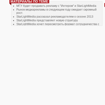
МАТЕРИАЛЫ ПО ТЕМЕ
МГУ будет продавать рекламу с "Интером" и StarLightMedia
Рынок медиарекламы в следующем году ожидает скромный
рост.
StarLightMedia рассказал рекламодателям о сезоне 2013
StarLightMedia представляет новую структуру
StarLightMedia хочет пересмотреть формат сотрудничества с
"Интером"