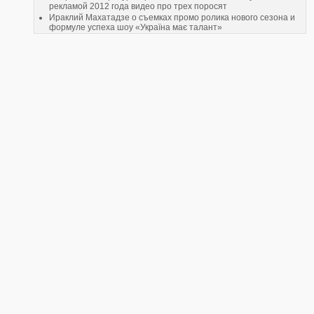
рекламой 2012 года видео про трех поросят
Ираклий Махатадзе о съемках промо ролика нового сезона и
формуле успеха шоу «Україна має талант»
"Машина счастья". Новый вирусный ролик Coca Cola собрал
более 1 млн просмотров на YouTube