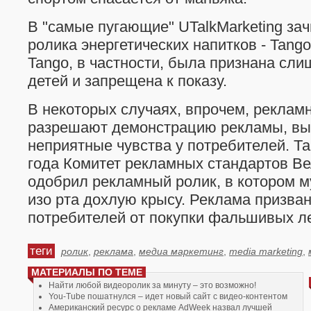
В "самые пугающие" UTalkMarketing за
ролика энергетических напитков - Tang
Tango, в частности, была признана сл
детей и запрещена к показу.
В некоторых случаях, впрочем, реклам
разрешают демонстрацию рекламы, в
неприятные чувства у потребителей. Та
года Комитет рекламных стандартов В
одобрил рекламный ролик, в котором 
изо рта дохлую крысу. Реклама призван
потребителей от покупки фальшивых ле
теги
ролик
,
реклама
,
медиа маркетинг
,
media marketing
,
МАТЕРИАЛЫ ПО ТЕМЕ
Найти любой видеоролик за минуту – это возможно!
You-Tube пошатнулся – идет новый сайт с видео-контентом
Американский ресурс о рекламе AdWeek назвал лучшей