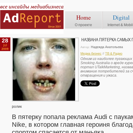
Home
Digital
О проекте
Internet & Mobi
28
НАЗВАНА ПЯТЕРКА САМЫХ
jul
Надежда Анатольева
Автор:
2009
Медиа бизнес
//
ТВ & Радио
Одним из наиболее пугающих 
Smoking Australia о вреде ку
портал UTalkMarketing, назв
внимание потребителей за сч
отвращения и ужаса.
ролик
В пятерку попала реклама Audi с паука
Nike, в котором главная героиня благо
спортом спасается от маньяка.