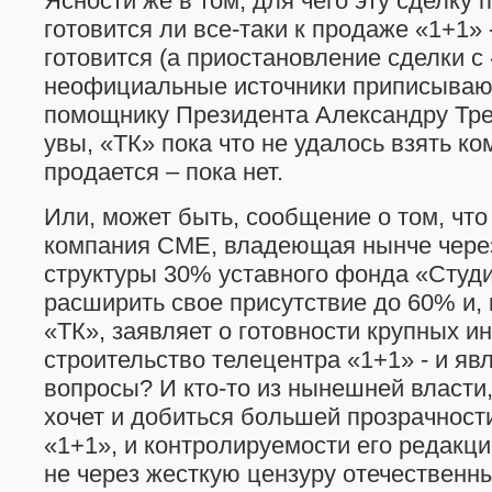
Ясности же в том, для чего эту сделку 
готовится ли все-таки к продаже «1+1» -
готовится (а приостановление сделки 
неофициальные источники приписываю
помощнику Президента Александру Трет
увы, «ТК» пока что не удалось взять ко
продается – пока нет.
Или, может быть, сообщение о том, чт
компания СМЕ, владеющая нынче чер
структуры 30% уставного фонда «Студи
расширить свое присутствие до 60% и, 
«ТК», заявляет о готовности крупных и
строительство телецентра «1+1» - и яв
вопросы? И кто-то из нынешней власти,
хочет и добиться большей прозрачност
«1+1», и контролируемости его редакц
не через жесткую цензуру отечественн