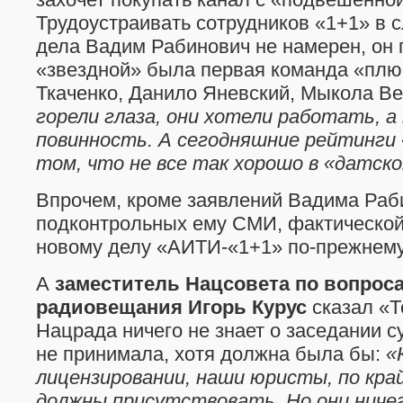
Трудоустраивать сотрудников «1+1» в 
дела Вадим Рабинович не намерен, он г
«звездной» была первая команда «плю
Ткаченко, Данило Яневский, Мыкола В
горели глаза, они хотели работать, а
повинность. А сегодняшние рейтинги 
том, что не все так хорошо в «датск
Впрочем, кроме заявлений Вадима Раб
подконтрольных ему СМИ, фактическо
новому делу «АИТИ-«1+1» по-прежнему
А
заместитель Нацсовета по вопрос
радиовещания Игорь Курус
сказал «Т
Нацрада ничего не знает о заседании су
не принимала, хотя должна была бы:
«
лицензировании, наши юристы, по кра
должны присутствовать. Но они ничег