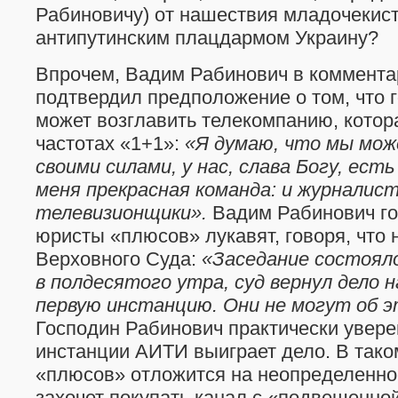
Рабиновичу) от нашествия младочекис
антипутинским плацдармом Украину?
Впрочем, Вадим Рабинович в коммента
подтвердил предположение о том, что 
может возглавить телекомпанию, котор
частотах «1+1»:
«Я думаю, что мы мож
своими силами, у нас, слава Богу, ест
меня прекрасная команда: и журналист
телевизионщики».
Вадим Рабинович гов
юристы «плюсов» лукавят, говоря, что 
Верховного Суда:
«Заседание состояло
в полдесятого утра, суд вернул дело 
первую инстанцию. Они не могут об э
Господин Рабинович практически уверен
инстанции АИТИ выиграет дело. В тако
«плюсов» отложится на неопределенное
захочет покупать канал с «подвешенно