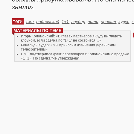
знали».
теги
сме
,
роднянский
,
1+1
,
лаудер
,
аити
,
приват
,
курус
,
к
МАТЕРИАЛЫ ПО ТЕМЕ
Игорь Коломойский: «В глазах партнеров я буду выглядеть
клоуном, если сделка по "1+1" не состоится…»
Рональд Лаудер: «Мы приносим извинения украинским
телезрителям»
СМЕ подтвердила факт переговоров с Коломойским о продаже
«1+1». Но сделка "не утверждена"
Новым гендиректором "1+1" стал Юрий Морозов
Группа "Приват" объявила программу телепередач