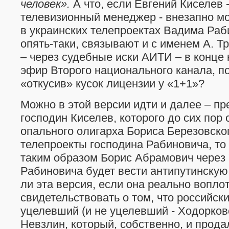
человек».
А что, если Евгений Киселев 
телевизионный менеджер - внезапно м
в украинских телепроектах Вадима Раб
опять-таки, связывают и с именем А. Тр
– через судебные иски АИТИ – в конце 
эфир Второго национального канала, по
«откусив» кусок лицензии у «1+1»?
Можно в этой версии идти и далее – пр
господин Киселев, которого до сих пор
опального олигарха Бориса Березовског
телепроекты господина Рабиновича, то н
таким образом Борис Абрамович через 
Рабиновича будет вести антипутинску
ли эта версия, если она реально воплот
свидетельствовать о том, что российск
уцелевший (и не уцелевший - Ходорков
Невзлин, который, собственно, и прода