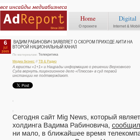
Home
Digital
О проекте
Internet & Mobi
6
ВАДИМ РАБИНОВИЧ ЗАЯВЛЯЕТ О СКОРОМ ПРИХОДЕ АИТИ НА
ВТОРОЙ НАЦИОНАЛЬНЫЙ КАНАЛ
jul
2005
Телекритика
По материалам:
Медиа бизнес
//
ТВ & Радио
А юристы «1+1» и Нацрады информацию о решении Верховного
Суда вернуть лицензионное дело «Плюсов» в суд первой
инстанции не подтверждают.
Сегодня сайт Mig News, который являе
холдинга Вадима Рабиновича,
сообщи
ни мало, в ближайшее время телеком