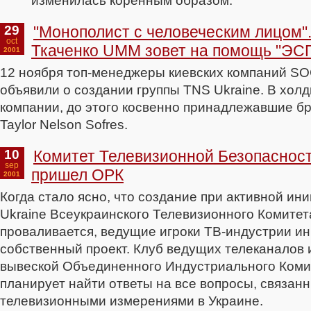
изменилась коренным образом.
29
"Монополист с человеческим лицом".
oct
Ткаченко UMM зовет на помощь "ЭС
2001
12 ноября топ-менеджеры киевских компаний SO
объявили о создании группы TNS Ukraine. В холд
компании, до этого косвенно принадлежавшие бр
Taylor Nelson Sofres.
10
Комитет Телевизионной Безопасност
sep
пришел ОРК
2001
Когда стало ясно, что создание при активной и
Ukraine Всеукраинского Телевизионного Комитет
проваливается, ведущие игроки ТВ-индустрии и
собственный проект. Клуб ведущих телеканалов
вывеской Объединенного Индустриального Коми
планирует найти ответы на все вопросы, связан
телевизионными измерениями в Украине.