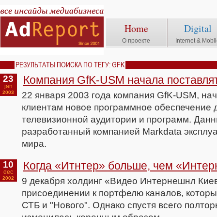
Home
Digital
О проекте
Internet & Mobi
РЕЗУЛЬТАТЫ ПОИСКА ПО ТЕГУ: GFK
23
Компания GfK-USM начала поставля
jan
2003
22 января 2003 года компания GfK-USM, на
клиентам новое программное обеспечение 
телевизионной аудитории и программ. Дан
разработанный компанией Markdata эксплуа
мира.
10
Когда «Итнтер» больше, чем «Инте
dec
2002
9 декабря холдинг «Видео Интернешнл Кие
присоединении к портфелю каналов, которы
СТБ и "Нового". Однако спустя всего полто