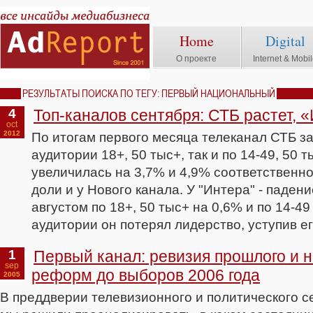
Home
Digital
О проекте
Internet & Mobi
РЕЗУЛЬТАТЫ ПОИСКА ПО ТЕГУ: ПЕРВЫЙ НАЦИОНАЛЬНЫЙ
4
Топ-каналов сентября: СТБ растет, 
oct
2012
По итогам первого месяца телеканал СТБ за
аудитории 18+, 50 тыс+, так и по 14-49, 50 т
увеличилась на 3,7% и 4,9% соответственн
доли и у Нового канала. У "Интера" - паден
августом по 18+, 50 тыс+ на 0,6% и по 14-4
аудитории он потерял лидерство, уступив е
1
Первый канал: ревизия прошлого и 
sep
реформ до выборов 2006 года
2005
В преддверии телевизионного и политического се