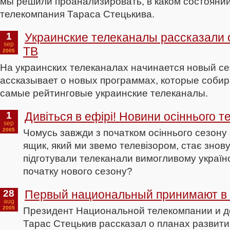
мы решили проанализировать, в каком состояни
телекомпания Тараса Стецькива.
1
Украинские телеканалы рассказали 
sep
ТВ
2005
На украинских телеканалах начинается новый с
ассказывает о новых программах, которые соби
самые рейтинговые украинские телеканалы.
1
Дивіться в ефірі! Новини осіннього т
sep
2005
Чомусь завжди з початком осіннього сезону
ящик, який ми звемо телевізором, стає знов
підготували телеканали вимогливому україн
початку нового сезону?
28
Первый национальный принимают в
aug
2005
Президент Национальной телекомпании и д
Тарас Стецькив рассказал о планах развити