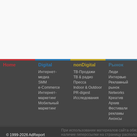
Home
Digital
nonDigital
Рынок
Интернет-
TВ-Продажи
Люди
медиа
ТВ & радио
Интервью
SMM
Пресса
Рекламный
e-Commerce
Indoor & Outdoor
рынок
Интернет-
PR-digest
Networks
маркетинг
Исследования
Креатив
Мобильный
Архив
маркетинг
Фестивали
рекламы
Анонсы
При использовании материалов сайта обя
наличие гиперссылки на страницу располо
© 1999-2026 AdReport