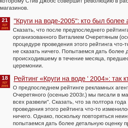
которому Стив Джобс совершит революцию в раб
магазинов.
21
"Круги на воде-2005": кто был более
apr
2005
Сказать, что после предпоследнего рейтинг
организованного Виталием Очеретяным (осе
процедуре проведения этого рейтинга что-т
не сказать ничего. Попытаемся дать более 
происходившему в течение месяца, предше
церемонии.
18
Рейтинг «Круги на воде ' 2004»: так 
apr
2005
О предпоследнем рейтинге рекламных аген
Очеретяного (осенью 2003г.) мы писали в м
всех развели". Сказать, что за полтора года
проведения этого рейтинга что-то изменилос
ничего. Однако, поскольку повторяться неи
попытаемся дать более детальную оценку 