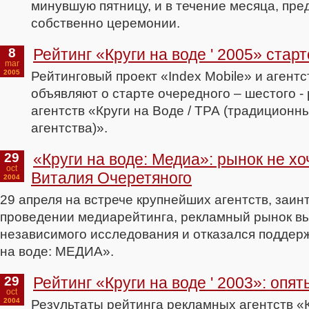
минувшую пятницу, и в течение месяца, пр
собственно церемонии.
8
Рейтинг «Круги на воде ' 2005» стар
mar
2005
Рейтинговый проект «Index Mobile» и агент
объявляют о старте очередного – шестого -
агентств «Круги на Воде / ТРА (традицион
агентства)».
29
«Круги на воде: Медиа»: рынок не хо
oct
Виталия Очеретяного
2004
29 апреля на встрече крупнейших агентств, заи
проведении медиарейтинга, рекламный рынок вы
независимого исследования и отказался поддерж
на воде: МЕДИА».
29
Рейтинг «Круги на воде ' 2003»: опят
oct
2004
Результаты рейтинга рекламных агентств «К