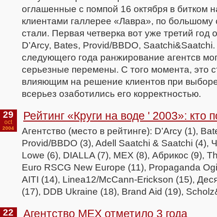
оглашенные с помпой 16 октября в битком 
клиентами галлерее «Лавра», по большому 
стали. Первая четверка вот уже третий год 
D’Arcy, Вates, Provid/BBDO, Saatchi&Saatchi
следующего года ранжирование агентсв мог
серьезные перемены. С того момента, это 
влияющим на решение клиентов при выборе
всерьез озаботились его корректностью.
29
Рейтинг «Круги на воде ' 2003»: кто 
oct
2004
Агентство (место в рейтинге): D’Arcy (1), Bate
Provid/BBDO (3), Adell Saatchi & Saatchi (4), 
Lowe (6), DIALLA (7), MEX (8), Абрикос (9), Th
Euro RSCG New Europe (11), Propаganda Ogil
AITI (14), Linea12/McCann-Erickson (15), Деся
(17), DDB Ukraine (18), Brand Aid (19), Scholz
22
Агентство МЕХ отметило 3 года