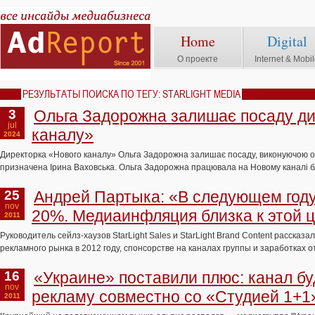
Home
Digital
О проекте
Internet & Mobi
РЕЗУЛЬТАТЫ ПОИСКА ПО ТЕГУ: STARLIGHT MEDIA
3
Ольга Задорожна залишає посаду ди
jul
каналу»
2024
Директорка «Нового каналу» Ольга Задорожна залишає посаду, виконуючою о
призначена Ірина Ваховська. Ольга Задорожна працювала на Новому каналі бл
25
Андрей Партыка: «В следующем году
nov
20%. Медиаинфляция близка к этой 
2011
Руководитель сейлз-хаузов StarLight Sales и StarLight Brand Content рассказал
рекламного рынка в 2012 году, спонсорстве на каналах группы и заработках о
16
«Украине» поставили плюс: канал бу
nov
рекламу совместно со «Студией 1+1
2011