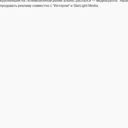
Крупнейший на телевизионном рынке альянс распался — медиагруппа "Украи
продавать рекламу совместно с "Интером" и StarLight Media.