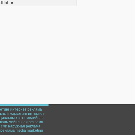
ППЫ
9
етинг
интернет реклама
ьный маркетинг
интернет-
циальные сети
медийная
валь
мобильная реклама
сми
наружная реклама
реклама
media marketing