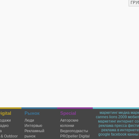
ГРУ
gital
Рынок
Special
маркетинг
медиа марк
cannes lions 2009
мобил
одажи
Люди
Авторские
маркетинг
интернет
со
радио
Интервью
колонки
реклама
пресса
фести
реклама в интернете
а
Рекламный
Видеоподкасты
google
facebook
канны
 & Outdoor
рынок
PROpeller Digital