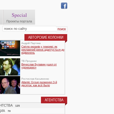
Special
Проекты портала
АВТОРСКИЕ КОЛОНКИ
Андрій Партика
Світло екранів у темряві: як
рекламний ринок адаптується до
відімкнень
TВ-Продажи
Вячеслав Булавин ушел от
«донецких»
Ростислав Касьяненко
Atlantic Group разменял 3-й
десяток: как всё было
АГЕНТСТВА
НТСТВА
125
ДИА
70