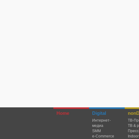
Home
Digital
nonDi
Интернет-
TВ-Пр
медиа
ТВ & 
SMM
Пресс
e-Commerce
Indoor