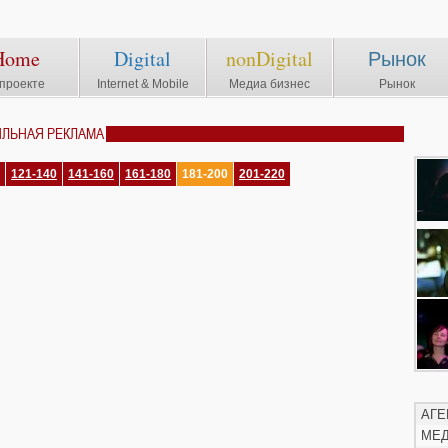
Home
Digital
nonDigital
Рынок
проекте
Internet & Mobile
Медиа бизнес
Рынок
ИЛЬНАЯ РЕКЛАМА
121-140
141-160
161-180
181-200
201-220
АГЕ
МЕ