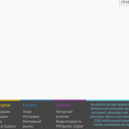
ГРУ
gital
Рынок
Special
facebook
google
марке
мобильная реклама
ме
одажи
Люди
Авторские
интернет реклама
сми
радио
Интервью
колонки
реклама
пресса
интерн
2009
мобильный мар
а
Рекламный
Видеоподкасты
media marketing
инте
 & Outdoor
рынок
PROpeller Digital