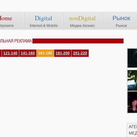
Home
Digital
nonDigital
Рынок
проекте
Internet & Mobile
Медиа бизнес
Рынок
ИЛЬНАЯ РЕКЛАМА
121-140
141-160
161-180
181-200
201-220
АГЕ
МЕ