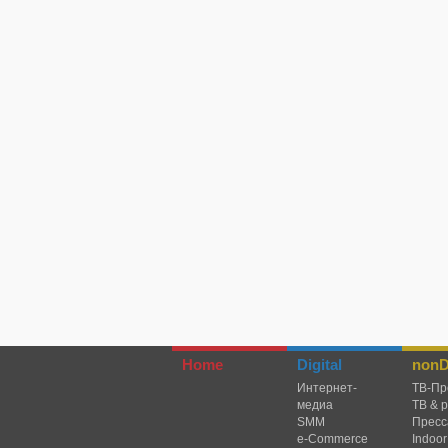
Home
Digital
nonDi
Интернет-
TВ-Пр
медиа
ТВ & 
SMM
Пресс
e-Commerce
Indoor