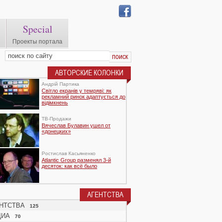
Special
Проекты портала
АВТОРСКИЕ КОЛОНКИ
Андрій Партика
Світло екранів у темряві: як
рекламний ринок адаптується до
відімкнень
TВ-Продажи
Вячеслав Булавин ушел от
«донецких»
Ростислав Касьяненко
Atlantic Group разменял 3-й
десяток: как всё было
АГЕНТСТВА
НТСТВА
125
ДИА
70