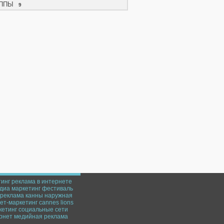
ППЫ
9
тинг
реклама в интернете
диа маркетинг
фестиваль
реклама
канны
наружная
ет-маркетинг
cannes lions
кетинг
социальные сети
рнет
медийная реклама