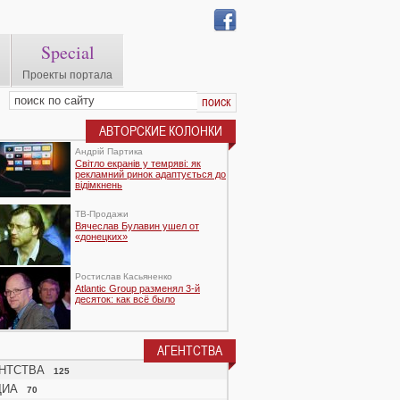
Special
Проекты портала
АВТОРСКИЕ КОЛОНКИ
Андрій Партика
Світло екранів у темряві: як
рекламний ринок адаптується до
відімкнень
TВ-Продажи
Вячеслав Булавин ушел от
«донецких»
Ростислав Касьяненко
Atlantic Group разменял 3-й
десяток: как всё было
АГЕНТСТВА
НТСТВА
125
ДИА
70