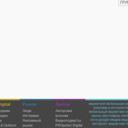
ГРУ
gital
Рынок
Special
маркетинг
мобильная р
реклама в интернет
одажи
Люди
Авторские
мобильный маркетинг
и
радио
Интервью
колонки
канны
фестиваль
medi
сети
google
медиа мар
а
Рекламный
Видеоподкасты
интернет-маркетинг
 & Outdoor
рынок
PROpeller Digital