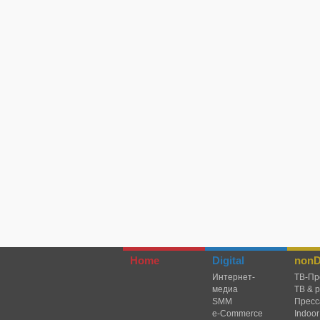
Home
Digital
nonDi
Интернет-
TВ-Пр
медиа
ТВ & 
SMM
Пресс
e-Commerce
Indoor