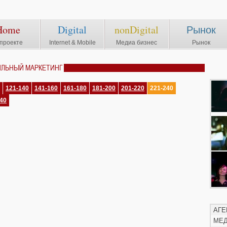
Home
Digital
nonDigital
Рынок
проекте
Internet & Mobile
Медиа бизнес
Рынок
ИЛЬНЫЙ МАРКЕТИНГ
121-140
141-160
161-180
181-200
201-220
221-240
40
АГЕ
МЕ