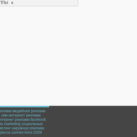
ППЫ
9
еклама
медийная реклама
е
сми
интернет
реклама
нтернет реклама
facebook
a marketing
социальные
кетинг
наружная реклама
пресса
cannes lions 2009