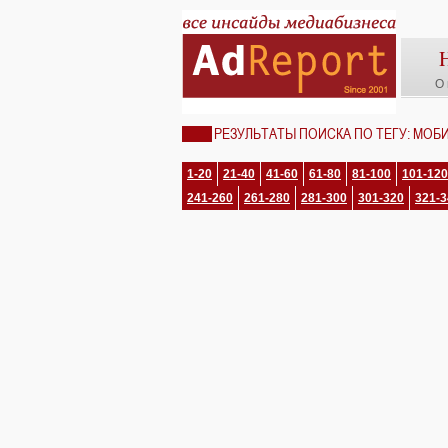
О 
РЕЗУЛЬТАТЫ ПОИСКА ПО ТЕГУ: МОБ
1-20
21-40
41-60
61-80
81-100
101-120
241-260
261-280
281-300
301-320
321-3