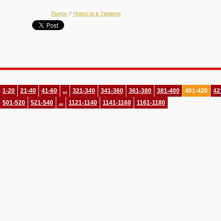
Рынок
//
Новости в Украине
1-20
21-40
41-60
...
321-340
341-360
361-380
381-400
401-420
42
501-520
521-540
...
1121-1140
1141-1160
1161-1180