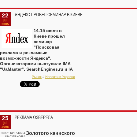
22
ЯНДЕКС ПРОВЕЛ СЕМИНАР В КИЕВЕ
jul
2005
14-15 июля в
Киеве прошел
семинар
"Поисковая
реклама и рекламные
возможности Яндекса".
Организаторами выступили IMA
"UaMaster", SearchEngines.ru и IA
"adPRO".
Рынок
//
Новости в Украине
25
РЕКЛАМА ОЗВЕРЕЛА
jul
2005
Золотого каннского
Фото:
КИРИЛЛА
КИСЛЯКОВА