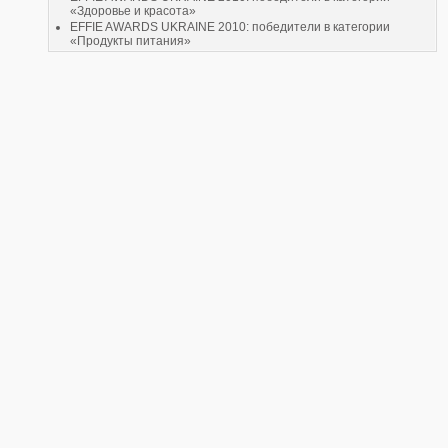
«Здоровье и красота»
EFFIE AWARDS UKRAINE 2010: победители в категории
«Продукты питания»
Braun: тест на знание языка женских ног
WPP Group купила 50% «МегаМедиа», преобразовав его в
сетевое агентство Maxus