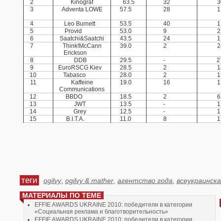
2
Kinograf
63.5
32
3
Adventa LOWE
57.5
28
4
Leo Burnett
53.5
40
5
Provid
53.0
9
6
Saatchi&Saatchi
43.5
24
7
Think!McCann
39.0
2
Erickson
8
DDB
29.5
-
9
EuroRSCG Kiev
28.5
2
10
Tabasco
28.0
2
11
Kaffeine
19.0
16
Communications
12
BBDO
18.5
2
13
JWT
13.5
-
14
Grey
12.5
-
15
B.I.T.A.
11.0
8
теги
ogilvy
,
ogilvy & mather
,
агентство года
,
всеукраинска
МАТЕРИАЛЫ ПО ТЕМЕ
EFFIE AWARDS UKRAINE 2010: победители в категории
«Социальная реклама и благотворительность»
EFFIE AWARDS UKRAINE 2010: победители в категории