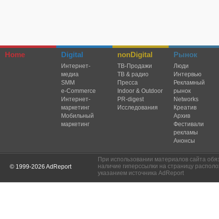
Home
Digital
nonDigital
Рынок
Интернет-
TВ-Продажи
Люди
медиа
ТВ & радио
Интервью
SMM
Пресса
Рекламный
e-Commerce
Indoor & Outdoor
рынок
Интернет-
PR-digest
Networks
маркетинг
Исследования
Креатив
Мобильный
Архив
маркетинг
Фестивали
рекламы
Анонсы
При использовании материалов сайта обя
наличие гиперссылки на страницу располо
© 1999-2026 AdReport
указанием источника AdReport