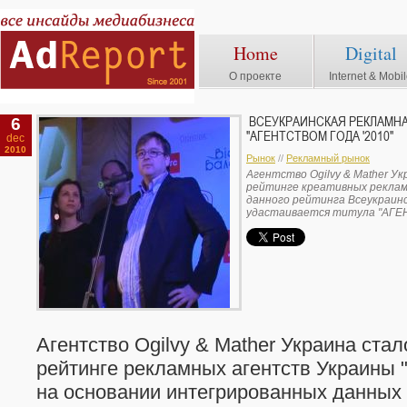
Home
Digital
О проекте
Internet & Mobi
6
ВСЕУКРАИНСКАЯ РЕКЛАМНА
"АГЕНТСТВОМ ГОДА '2010"
dec
2010
Рынок
//
Рекламный рынок
Агентство Ogilvy & Mather У
рейтинге креативных рекла
данного рейтинга Всеукраин
удастаивается титула "АГЕ
Агентство Ogilvy & Mather Украина ста
рейтинге рекламных агентств Украин
на основании интегрированных данных 