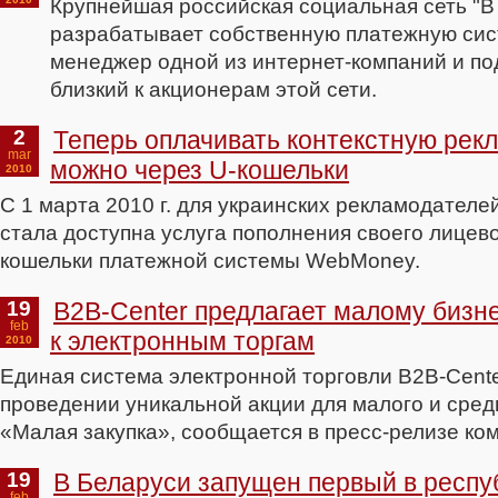
Крупнейшая российская социальная сеть "В 
разрабатывает собственную платежную сис
менеджер одной из интернет-компаний и по
близкий к акционерам этой сети.
2
Теперь оплачивать контекстную рек
mar
можно через U-кошельки
2010
С 1 марта 2010 г. для украинских рекламодателе
стала доступна услуга пополнения своего лицево
кошельки платежной системы WebMoney.
19
B2B-Center предлагает малому бизне
feb
к электронным торгам
2010
Единая система электронной торговли B2B-Cente
проведении уникальной акции для малого и сред
«Малая закупка», сообщается в пресс-релизе ко
19
В Беларуси запущен первый в респу
feb