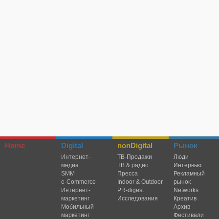
Home
Digital
nonDigital
Рынок
Интернет-
TВ-Продажи
Люди
медиа
ТВ & радио
Интервью
SMM
Пресса
Рекламный
e-Commerce
Indoor & Outdoor
рынок
Интернет-
PR-digest
Networks
маркетинг
Исследования
Креатив
Мобильный
Архив
маркетинг
Фестивали