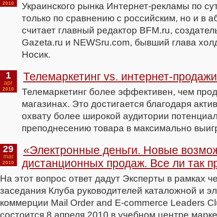
2010
Украинского рынка Интернет-рекламы по сут
только по сравнению с российским, но и в 
считает главный редактор BFM.ru, создатель V
Gazeta.ru и NEWSru.com, бывший глава хол
Носик.
1
Телемаркетинг vs. интернет-продаж
apr
2010
Телемаркетинг более эффективен, чем прод
магазинах. Это достигается благодаря акти
охвату более широкой аудитории потенциал
преподнесению товара в максимально выиг
29
«Электронные деньги. Новые возмо
mar
дистанционных продаж. Все ли так п
2010
На этот вопрос ответ дадут Эксперты в рамках ч
заседания Клуба руководителей каталожной и э
коммерции Mail Order and E-commerce Leaders Cl
состоится 8 апреля 2010 в учебном центре марк