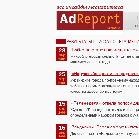
О 
РЕЗУЛЬТАТЫ ПОИСКА ПО ТЕГУ: MEDI
28
Twitter не станет размещать рек
sep
Микроблогерский сервис Twitter не с
2009
минимум до 2010 года.
25
«Наружный» креатив порадовал
sep
Украинские города по-прежнему наход
2009
забывает самые очевидные вещи, нап
качества адресных программ.
15
«Теленеделя» отвела полосу дл
sep
Журнал «Теленеделя» выделил специа
2009
определенным набором товаров с ука
15
Владельцы iPhone смогут читат
sep
Деловая газета «Ведомости» запуска
2009