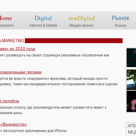
Home
Digital
nonDigital
Рынок
проекте
Internet & Mobile
Медиа бизнес
Рынок
A-MARKETING
ламу до 2010 года
танет размещать на своих страницах рекламные объявления как
 очередными ляпами
ятся во власти «наружного» креатива, который иногда просто
ример, такие как предварительное тестирование сюжетов и оценка
я ритейла
льную полосу, где рекламодатель может разместить макет с
занием цены.
ь «Ведомости»
АГЕ
ет бесплатное приложение для iPhone.
МЕ