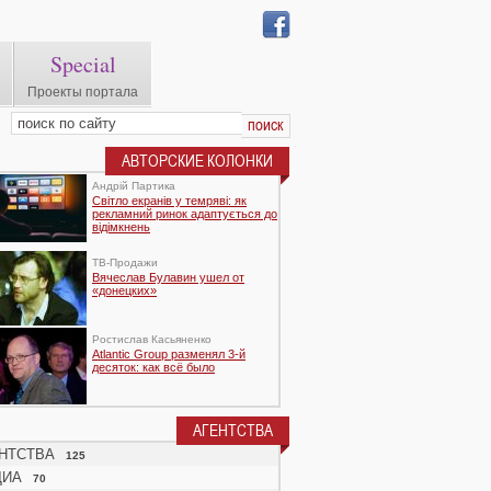
Special
Проекты портала
АВТОРСКИЕ КОЛОНКИ
Андрій Партика
Світло екранів у темряві: як
рекламний ринок адаптується до
відімкнень
TВ-Продажи
Вячеслав Булавин ушел от
«донецких»
Ростислав Касьяненко
Atlantic Group разменял 3-й
десяток: как всё было
АГЕНТСТВА
НТСТВА
125
ДИА
70