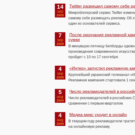
14
Twitter разрешил самому себе 
sep
Микроблогерский сервис Twitter изме
2009
самому себе размещать рекламу. Об э
один из основателей сервиса.
7
После окончания рекламной кам
сумки
sep
2009
В минувшую пятницу билборды одежног
произведения современного искусства
пройдет с 10 по 17 сентября.
4
«Интер» запустил рекламную к
sep
Крупнейший украинский телеканал «И
2009
Рекламная кампания стартовала 1 сен
5
Число рекламодателей в россий
aug
Число рекламодателей в российских С
2009
сравнении с первым кварталом.
4
Медиа-микс уходит в онлайн
aug
В текущем году рекламодатели тратят
2009
на онлайновую рекламу.