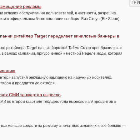
ГРУ
размещение рекламы
нил условия обслуживания пользователей, в частности, разрешив
том в официальном блоге компании сообщил Биз Стоун (Biz Stone),
пании ритейлер Target переделает виниловые баннеры в
о ритейлера Target на нью-йоркской Таймс-Сквер преобразились в
 в рамках кампании, приуроченной к местной Неделе моды, которая
ампанию
нтер» запустил рекламную кампанию на наружных носителях.
тября и продлится до октября.
ских СМИ за квартал выросло
МИ во втором квартале текущего года выросло на 9 процентов в
 все меньше средств на рекламу в печатных изданиях и все больше —