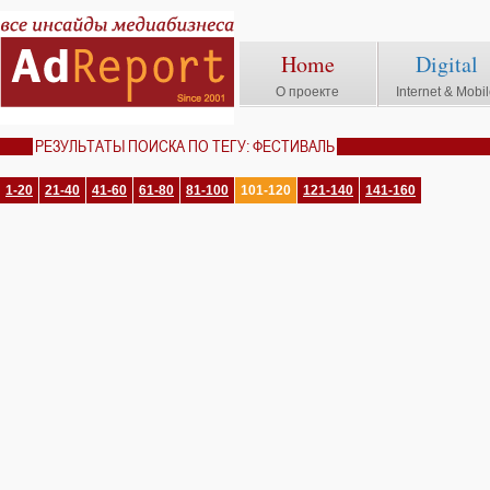
Home
Digital
О проекте
Internet & Mobi
РЕЗУЛЬТАТЫ ПОИСКА ПО ТЕГУ: ФЕСТИВАЛЬ
1-20
21-40
41-60
61-80
81-100
101-120
121-140
141-160