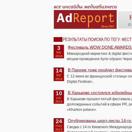
О 
РЕЗУЛЬТАТЫ ПОИСКА ПО ТЕГУ: ФЕС
3
Фестиваль WOW DONE AWARDS 20
feb
Міжнародний маркетинг & digital фе
2018
місцем проведення було обрано Черні
14
В Париже тоже пройдет фестива
feb
С 12 июня во французской столице со
2014
Digital Festival».
10
В Харькове состоялся юбилейны
jun
В Харькове прошел пятый фестиваль 
2013
долгожданных событий в сфере PR, ре
«Kharkov palace».
24
Опубликованы шорт-листы 14-го
may
Сводка с 14-го Киевского Международ
2013