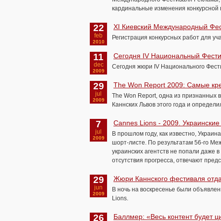
кардинальные изменения конкурсной 
22
XI Киевский Международный Фес
feb
Регистрация конкурсных работ для уча
2010
11
Сегодня IV Национальный Фест
dec
Сегодня жюри IV Национального Фест
2009
29
The Won Report 2009: Самые кре
jul
The Won Report, одна из признанных 
2009
Каннских Львов этого года и определи
7
Cannes Lions - 2009. Украинские
jul
В прошлом году, как известно, Украина
2009
шорт-листе. По результатам 56-го М
украинских агентств не попали даже в
отсутствия прогресса, отвечают пред
29
Жюри Каннского фестиваля отд
jun
В ночь на воскресенье были объявлены
2009
Lions.
26
Баллмер: «Весь контент будет 