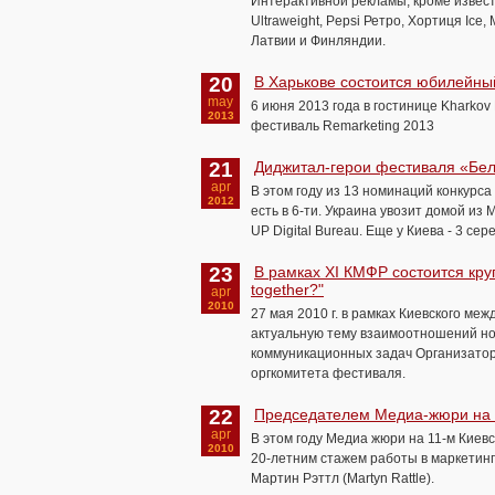
Интерактивной рекламы, кроме известны
Ultraweight, Pepsi Ретро, Хортиця Ice
Латвии и Финляндии.
20
В Харькове состоится юбилейны
may
6 июня 2013 года в гостинице Khark
2013
фестиваль Remarketing 2013
21
Диджитал-герои фестиваля «Белы
apr
В этом году из 13 номинаций конкурс
2012
есть в 6-ти. Украина увозит домой из
UP Digital Bureau. Еще у Киева - 3 сер
23
В рамках XI КМФР состоится кру
together?"
apr
2010
27 мая 2010 г. в рамках Киевского ме
актуальную тему взаимоотношений но
коммуникационных задач Организатор
оргкомитета фестиваля.
22
Председателем Медиа-жюри на 1
apr
В этом году Медиа жюри на 11-м Кие
2010
20-летним стажем работы в маркетинг
Мартин Рэттл (Martyn Rattle).