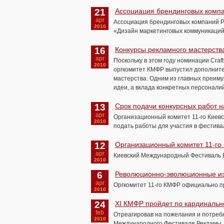
21
Ассоциация брендинговых компа
apr
Ассоциация брендинговых компаний Р
2010
«Дизайн маркетинговых коммуникаций
16
Конкурсы рекламного мастерств
apr
Поскольку в этом году номинации Cra
2010
оргкомитет КМФР выпустил дополните
мастерства. Одним из главных преиму
идеи, а вклада конкретных персоналий
13
Срок подачи конкурсных работ н
apr
Организационный комитет 11-го Киев
2010
подать работы для участия в фестив
12
Организационный комитет 11-го
apr
Киевский Международный Фестиваль 
2010
6
Революционно-эволюционные и
apr
Оргкомитет 11-го КМФР официально п
2010
24
XI КМФР пройдет по кардинальн
feb
Отреагировав на пожелания и потребн
2010
Международного Фестиваля Рекламы, к