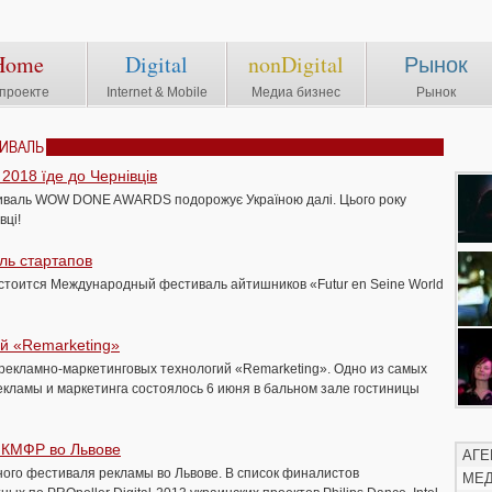
Home
Digital
nonDigital
Рынок
проекте
Internet & Mobile
Медиа бизнес
Рынок
ТИВАЛЬ
18 їде до Чернівців
стиваль WOW DONE AWARDS подорожує Україною далі. Цього року
вці!
ль стартапов
стоится Международный фестиваль айтишников «Futur en Seine World
й «Remarketing»
рекламно-маркетинговых технологий «Remarketing». Одно из самых
кламы и маркетинга состоялось 6 июня в бальном зале гостиницы
 КМФР во Львове
АГЕ
ного фестиваля рекламы во Львове. В список финалистов
МЕ