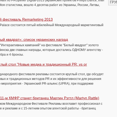
х по PROpeller Digital-2013 украинских проектов Philips Dance, Intel
ГРУ
, Моя статистика, вошло 4 десятка работ из Украины, России, Литвы,
й фестиваль Remarketing 2013
ov Palace состоится пятый юбилейный Международный маркетинговый
й квадрат»: список украинских наград
а "Интерактивных кампаний" на фестивале "Белый квадрат" золото
 Минска две главных награды, которые достались ОДНОМУ агентству -
ебра и 4 бронзы.
глый стол "Новые медиа и традиционный PR: vs or
ждународного фестиваля рекламы состоится круглый стол, где обсудят
вых и традиционных методов PR и их эффективности для решения
 мероприятия - Украинский PR-альянс (UPRA), при поддержке
1-м КМФР станет британец Мартин Рэттл (Martyn Rattle)
вском Международном Фестивале Рекламы возглавит профессионал с
е и рекламе и с 15-летним опытом агентской работы - британец