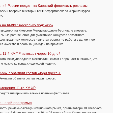
ний России поедет на Киевский фестиваль рекламы
оссии впервые в истории КМФР сформировала жюри конкурса
».
а на КМФР: несколько подсказок
ft вводятся на Киевском Международном Фестивале впервые,
льные разъяснения для участников конкурсов рекламного
ществ данных конкурсов является оценка не работы в целом и ее
 в качество и реализацию идеи на практике.
а 11-й КМФР истекает через 10 дней
ского Международного Фестиваля Рекламы обращает внимание, что
але можно до конца следующей недели.
 КМФР объявил состав жюри прессы.
Рекламы объявил состав жюри прессы.
зменения 11-го КМФР
редставил принципиальные новинки фестиваля.
о новой программе
ости рекламно-коммуникационного рынка, организаторы XI Киевского
оторый будет проходить с 26 по 28 мая в «Доме Кино», произвели