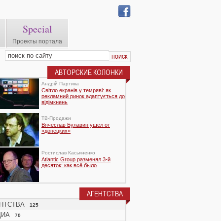
Special
Проекты портала
АВТОРСКИЕ КОЛОНКИ
Андрій Партика
Світло екранів у темряві: як
рекламний ринок адаптується до
відімкнень
TВ-Продажи
Вячеслав Булавин ушел от
«донецких»
Ростислав Касьяненко
Atlantic Group разменял 3-й
десяток: как всё было
АГЕНТСТВА
НТСТВА
125
ДИА
70