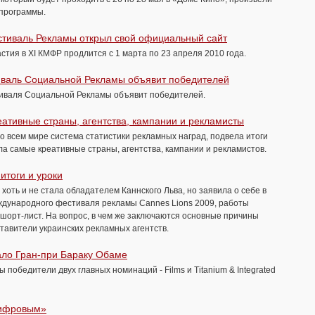
программы.
тиваль Рекламы открыл свой официальный сайт
стия в ХI КМФР продлится с 1 марта по 23 апреля 2010 года.
иваль Социальной Рекламы объявит победителей
иваля Социальной Рекламы объявит победителей.
ативные страны, агентства, кампании и рекламисты
во всем мире система статистики рекламных наград, подвела итоги
ла самые креативные страны, агентства, кампании и рекламистов.
 итоги и уроки
 хоть и не стала обладателем Каннского Льва, но заявила о себе в
еждународного фестиваля рекламы Cannes Lions 2009, работы
 шорт-лист. На вопрос, в чем же заключаются основные причины
ставители украинских рекламных агентств.
ало Гран-при Бараку Обаме
 победители двух главных номинаций - Films и Titanium & Integrated
цифровым»