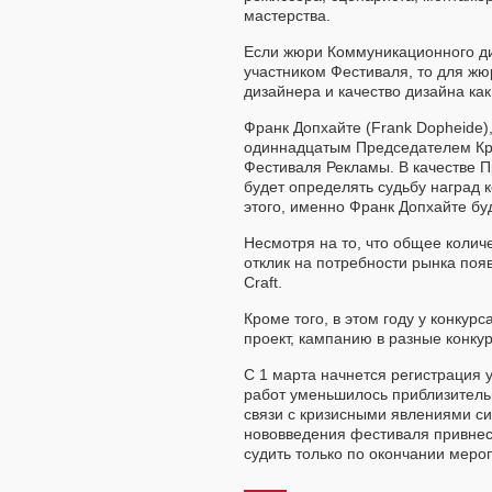
мастерства.
Если жюри Коммуникационного ди
участником Фестиваля, то для ж
дизайнера и качество дизайна как
Франк Допхайте (Frank Dopheide)
одиннадцатым Председателем Кре
Фестиваля Рекламы. В качестве 
будет определять судьбу наград к
этого, именно Франк Допхайте бу
Несмотря на то, что общее количе
отклик на потребности рынка появ
Craft.
Кроме того, в этом году у конкур
проект, кампанию в разные конку
С 1 марта начнется регистрация 
работ уменьшилось приблизительно
связи с кризисными явлениями си
нововведения фестиваля привнес
судить только по окончании меро