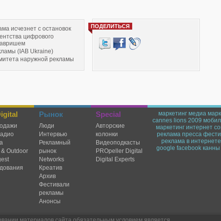
ПОДЕЛИТЬСЯ
ама исчезнет с остановок
гентства цифрового
Гавришем
ламы (IAB Ukraine)
митета наружной рекламы
 купил стартап против угроз
gital
Рынок
Special
маркетинг
медиа марк
cannes lions 2009
мобил
одажи
Люди
Авторские
маркетинг
интернет
со
радио
Интервью
колонки
реклама
пресса
фести
реклама в интернете
а
Рекламный
Видеоподкасты
google
facebook
канны
 & Outdoor
рынок
PROpeller Digital
est
Networks
Digital Experts
дования
Креатив
Архив
Фестивали
рекламы
Анонсы
овании материалов сайта обязательным условием является