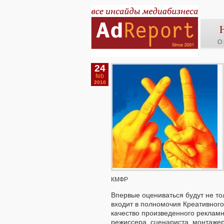
О 
24
feb
2010
КМФР
Впервые оцениваться будут не то
входит в полномочия Креативного
качество произведенного рекламн
режиссера, сценариста, монтажер