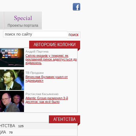
Special
Проекты портала
АВТОРСКИЕ КОЛОНКИ
Андрій Партика
Світло екранів у темряві: як
рекламний ринок адаптується до
відімкнень
TВ-Продажи
Вячеслав Булавин ушел от
«донецких»
Ростислав Касьяненко
Atlantic Group разменял 3-й
десяток: как всё было
АГЕНТСТВА
НТСТВА
125
ДИА
70