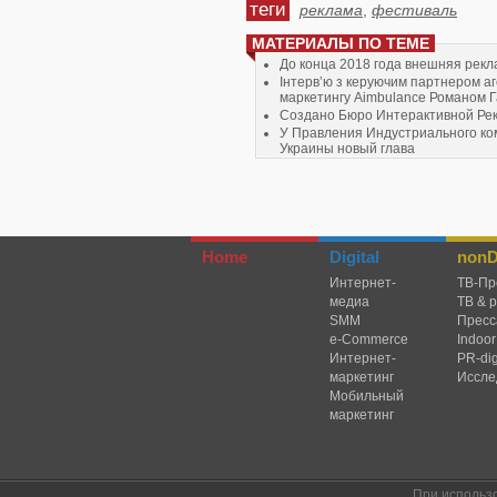
теги
реклама
,
фестиваль
МАТЕРИАЛЫ ПО ТЕМЕ
До конца 2018 года внешняя рекл
Інтерв’ю з керуючим партнером а
маркетингу Aimbulance Романом 
Создано Бюро Интерактивной Рек
У Правления Индустриального ко
Украины новый глава
Google принялся защищаться – он
Home
Digital
nonDi
Интернет-
TВ-Пр
медиа
ТВ & 
SMM
Пресс
e-Commerce
Indoor
Интернет-
PR-dig
маркетинг
Иссле
Мобильный
маркетинг
При использ