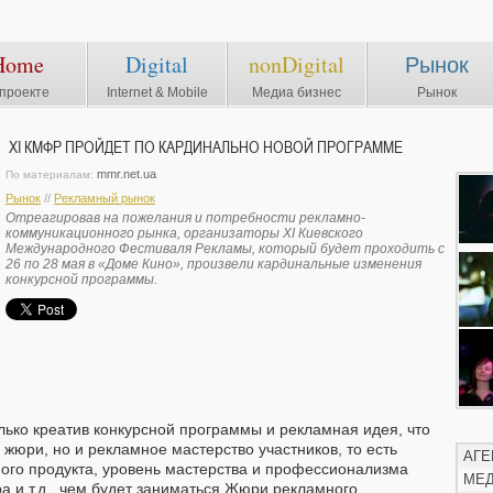
Home
Digital
nonDigital
Рынок
проекте
Internet & Mobile
Медиа бизнес
Рынок
XI КМФР ПРОЙДЕТ ПО КАРДИНАЛЬНО НОВОЙ ПРОГРАММЕ
mmr.net.ua
По материалам:
Рынок
//
Рекламный рынок
Отреагировав на пожелания и потребности рекламно-
коммуникационного рынка, организаторы XI Киевского
Международного Фестиваля Рекламы, который будет проходить с
26 по 28 мая в «Доме Кино», произвели кардинальные изменения
конкурсной программы.
лько креатив конкурсной программы и рекламная идея, что
 жюри, но и рекламное мастерство участников, то есть
АГЕ
ого продукта, уровень мастерства и профессионализма
МЕ
а и т.д., чем будет заниматься Жюри рекламного