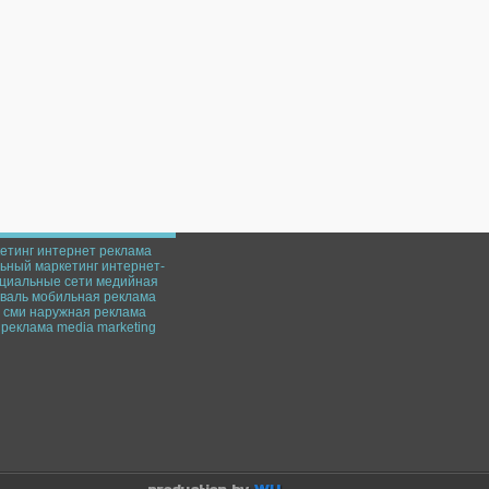
етинг
интернет реклама
ьный маркетинг
интернет-
циальные сети
медийная
валь
мобильная реклама
сми
наружная реклама
реклама
media marketing