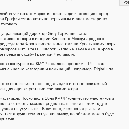
ГРУ
зайна учитывает маркетинговые задачи, стоящие перед
юри Графического дизайна первичным станет мастерство
 такового.
, управляющий директор Grey Германия, стал
ативного жюри в истории Киевского Международного
Председателя Франк вместе коллегами по Креативному жюри
онкурсов Film, Press, Outdoor, Radio на 11-м КМФР, а кроме
дет решать судьбу Гран-при Фестиваля.
ство конкурсов на КМФР осталось прежним - 14 - , как
ились новые категории и номинаций, например, Digital или
сантов есть возможность подать один и тот же рекламный
рсы для оценки разными составами жюри.
участников. Поскольку в 10-м КМФР количество участников и
 на четверть, можно предполагать, что и в этом году в
туация не улучшится. Возможно, изменения рынка и
ут некоторую позитивную динамику, но об этом можно будет
приятия.