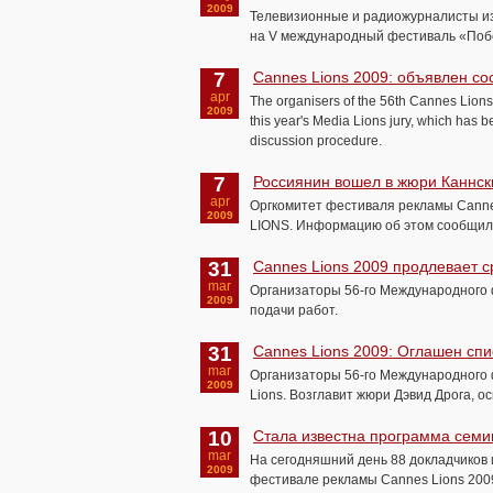
2009
Телевизионные и радиожурналисты из
на V международный фестиваль «Побе
7
Cannes Lions 2009: объявлен со
apr
The organisers of the 56th Cannes Lions 
2009
this year's Media Lions jury, which has b
discussion procedure.
7
Россиянин вошел в жюри Каннск
apr
Оргкомитет фестиваля рекламы Cann
2009
LIONS. Информацию об этом сообщили
31
Cannes Lions 2009 продлевает с
mar
Организаторы 56-го Международного 
2009
подачи работ.
31
Cannes Lions 2009: Оглашен спис
mar
Организаторы 56-го Международного ф
2009
Lions. Возглавит жюри Дэвид Дрога, о
10
Стала известна программа семи
mar
На сегодняшний день 88 докладчиков 
2009
фестивале рекламы Cannes Lions 2009