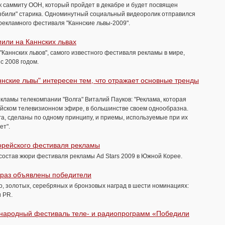
 к саммиту ООН, который пройдет в декабре и будет посвящен
избили" старика. Одноминутный социальный видеоролик отправился
рекламного фестиваля "Каннские львы-2009".
или на Каннских львах
 "Каннских львов", самого известного фестиваля рекламы в мире,
с 2008 годом.
ннские львы" интересен тем, что отражает основные тренды
кламы телекомпании "Волга" Виталий Пауков: "Реклама, которая
ийском телевизионном эфире, в большинстве своем однообразна.
га, сделаны по одному принципу, и приемы, используемые при их
ет".
орейского фестиваля рекламы
состав жюри фестиваля рекламы Ad Stars 2009 в Южной Корее.
й раз объявлены победители
o, золотых, серебряных и бронзовых наград в шести номинациях:
 и PR.
ународный фестиваль теле- и радиопрограмм «Победили