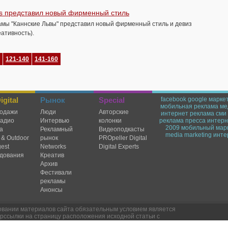
s представил новый фирменный стиль
мы "Каннские Львы" представил новый фирменный стиль и девиз
реативность).
121-140
141-160
gital
Рынок
Special
facebook
google
марке
мобильная реклама
ме
одажи
Люди
Авторские
интернет реклама
сми
радио
Интервью
колонки
реклама
пресса
интерн
2009
мобильный мар
а
Рекламный
Видеоподкасты
media marketing
инте
 & Outdoor
рынок
PROpeller Digital
est
Networks
Digital Experts
дования
Креатив
Архив
Фестивали
рекламы
Анонсы
овании материалов сайта обязательным условием является
рссылки на страницу расположения исходной статьи с
точника AdReport