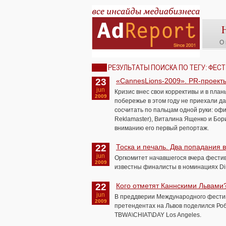
О 
РЕЗУЛЬТАТЫ ПОИСКА ПО ТЕГУ: ФЕС
23
«CannesLions-2009». PR-проекты 
jun
Кризис внес свои коррективы и в пла
2009
побережье в этом году не приехали д
сосчитать по пальцам одной руки: оф
Reklamaster), Виталина Ященко и Бори
вниманию его первый репортаж.
22
Тоска и печаль. Два попадания в
jun
Оргкомитет начавшегося вчера фести
2009
известны финалисты в номинациях Direc
22
Кого отметят Каннскими Львами
jun
В преддверии Международного фестив
2009
претендентах на Львов поделился Роб
TBWA\CHIAT\DAY Los Angeles.