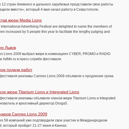
 12 стран ближнего и дальнего зарубежья представили свои работы
дили вместе», который 4 мая начал работу в Севастополе.
став жюри Media Lions
International Advertising Festival are delighted to name the members of
een increased by 5 people this year to facilitate the lengthy judging and
их Львов
es Lions 2009 выбрал жюри в номинациях CYBER, PROMO и RADIO
 AdMe.ru в пресс-службе фестиваля.
рок подачи работ
фестиваля рекламы Cannes Lions 2009 объявили о продление срока
ок жюри Titanium Lions и Integrated Lions
естиваля рекламы объявили членов жюри Titanium Lions и Integrated
снователь и креативный директор Droga5.
наров Cannes Lions 2009
из 58 компаний уже подтвердили свое участие в Международном
, который пройдет 21-27 июня в Каннах.