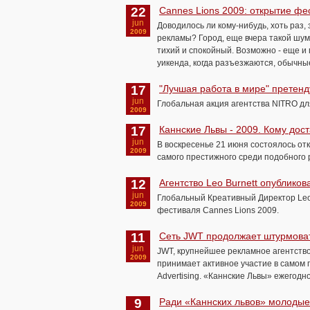
22
Cannes Lions 2009: открытие фе
jun
Доводилось ли кому-нибудь, хоть раз,
2009
рекламы? Город, еще вчера такой шу
тихий и спокойный. Возможно - еще и
уикенда, когда разъезжаются, обычны
17
"Лучшая работа в мире" претенд
jun
Глобальная акция агентства NITRO дл
2009
17
Каннские Львы - 2009. Кому дос
jun
В воскресенье 21 июня состоялось от
2009
самого престижного среди подобного 
12
Агентство Leo Burnett опубликов
jun
Глобальный Креативный Директор Leo
2009
фестиваля Cannes Lions 2009.
11
Сеть JWT продолжает штурмова
jun
JWT, крупнейшее рекламное агентство
2009
принимает активное участие в самом 
Advertising. «Каннские Львы» ежегод
9
Ради «Каннских львов» молодые