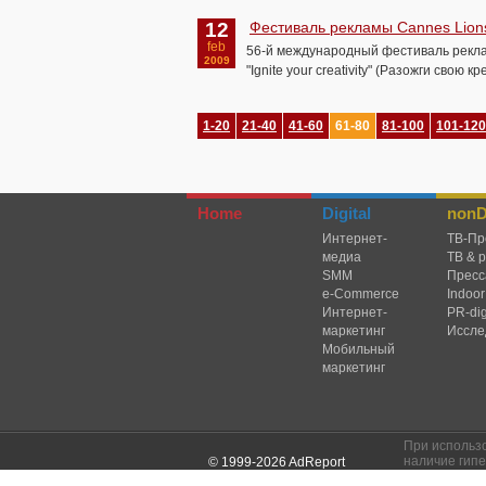
12
Фестиваль рекламы Cannes Lion
feb
56-й международный фестиваль рекла
2009
"Ignite your creativity" (Разожги свою к
1-20
21-40
41-60
61-80
81-100
101-120
Home
Digital
nonDi
Интернет-
TВ-Пр
медиа
ТВ & 
SMM
Пресс
e-Commerce
Indoor
Интернет-
PR-dig
маркетинг
Иссле
Мобильный
маркетинг
При использ
наличие гипе
© 1999-2026 AdReport
указанием ис