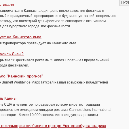
ГРУ
стиваля
 задержаться в Каннах на один день после закрытия фестиваля
мный и праздничный, превращается в буднично-уставший, непривычно
 потому, что последний день фестиваля совпадает с окончанием
е для курортного города, воскресные гости…
ует на Каннского льва
я туроператора претендует на Каннского льва.
тались Львы?
крытие 56 фестиваля рекламы "Cannes Lions" - без преувеличений
рода фестивалей.
ало "Каннский прогноз"
 Burnett Worldwide Марк Татссел назвал возможных победителей
ть Канны
 в США и четвертое по размерам во всем мире, по традиции
престижном ежегодном конкурсе рекламы Cannes Lions International
но посещает более 10 000 специалистов индустрии рекламы.
 рекламщики «избили» в центре Екатеринбурга старика