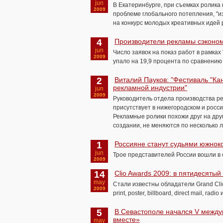
jun
В Екатеринбурге, при съемках ролика
2009
проблеме глобального потепления, "
на конкурс молодых креативных идей 
4
Производители рекламы сэконом
jun
Число заявок на показ работ в рамках
2009
упало на 19,9 процента по сравнению 
2
Виталий Пауков: "Фестиваль "Ка
рекламной индустрии"
jun
2009
Руководитель отдела производства ре
присутствует в нижегородском и росс
Рекламные ролики похожи друг на дру
создании, не меняются по несколько л
1
Россияне станут судьями южнок
jun
Трое представителей России вошли в 
2009
14
Clio Awards 2009: в пятидесяты
may
Стали известны обладатели Grand Cli
2009
print, poster, billboard, direct mail, radio
5
В Севастополе начался V межд
вместе»
may