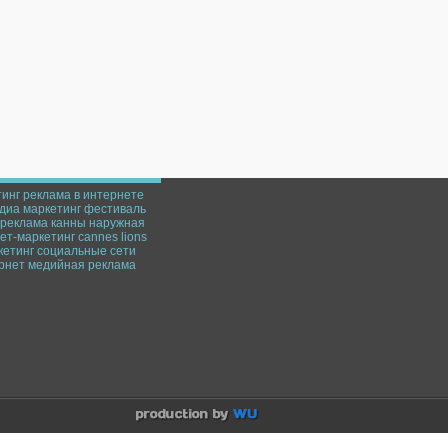
тинг
реклама в интернете
диа маркетинг
фестиваль
реклама
канны
наружная
ет-маркетинг
cannes lions
кетинг
социальные сети
рнет
медийная реклама