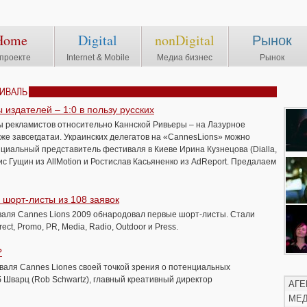
Home
Digital
nonDigital
Рынок
проекте
Internet & Mobile
Медиа бизнес
Рынок
ТИВАЛЬ
издателей – 1:0 в пользу русских
ны рекламистов относительно Каннской Ривьеры – на Лазурное
аже завсегдатаи. Украинских делегатов на «CannesLions» можно
ициальный представитель фестиваля в Киеве Ирина Кузнецова (Dialla,
с Гущин из AllMotion и Ростислав Касьяненко из AdReport. Предалаем
 шорт-листы из 108 заявок
валя Cannes Lions 2009 обнародовал первые шорт-листы. Стали
t, Promo, PR, Media, Radio, Outdoor и Press.
?
аля Cannes Liones своей точкой зрения о потенциальных
 Шварц (Rob Schwartz), главный креативный директор
АГЕ
МЕ