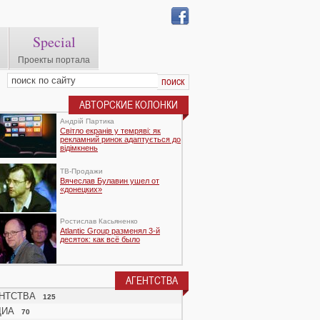
Special
Проекты портала
АВТОРСКИЕ КОЛОНКИ
Андрій Партика
Світло екранів у темряві: як
рекламний ринок адаптується до
відімкнень
TВ-Продажи
Вячеслав Булавин ушел от
«донецких»
Ростислав Касьяненко
Atlantic Group разменял 3-й
десяток: как всё было
АГЕНТСТВА
НТСТВА
125
ДИА
70