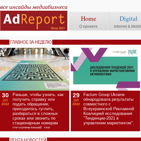
Home
Digital
О проекте
Internet & Mobi
ГЛАВНОЕ ЗА НЕДЕЛЮ
30
29
Раньше, чтобы узнать, как
Factum Group Ukraine
получить справку или
обнародовала результаты
jan
jan
подать обращение,
совместного с
2022
2022
приходилось гуглить,
Всеукраинской Рекламной
разбираться в сложных
Коалицией исследования
сроках или звонить по
"Тенденции-2021 в
стационарным номерам
управлении маркетингом".
госучреждений, где
бесконечный перерыв на
обед.
ЛЕНТА НОВОСТЕЙ