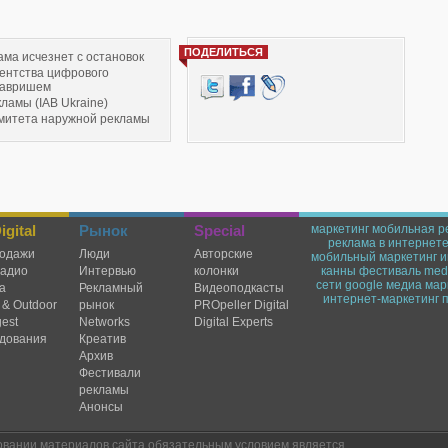
ПОДЕЛИТЬСЯ
ама исчезнет с остановок
гентства цифрового
Гавришем
ламы (IAB Ukraine)
митета наружной рекламы
 купил стартап против угроз
gital
Рынок
Special
маркетинг
мобильная р
реклама в интернет
одажи
Люди
Авторские
мобильный маркетинг
и
радио
Интервью
колонки
канны
фестиваль
medi
сети
google
медиа мар
а
Рекламный
Видеоподкасты
интернет-маркетинг
 & Outdoor
рынок
PROpeller Digital
est
Networks
Digital Experts
дования
Креатив
Архив
Фестивали
рекламы
Анонсы
овании материалов сайта обязательным условием является