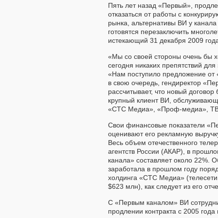
Пять лет назад «Первый», продле
отказаться от работы с конкурир
рынка, альтернативы ВИ у канала
готовятся перезаключить многоле
истекающий 31 декабря 2009 года
«Мы со своей стороны очень бы х
сегодня никаких препятствий для
«Нам поступило предложение от 
в свою очередь, гендиректор «Пе
рассчитывает, что новый договор
крупный клиент ВИ, обслуживающ
«СТС Медиа», «Проф-медиа», ТВ
Свои финансовые показатели «Пе
оценивают его рекламную выручку 
Весь объем отечественного теле
агентств России (АКАР), в прошло
канала» составляет около 22%. 
заработала в прошлом году поря
холдинга «СТС Медиа» (телесети
$623 млн), как следует из его отч
С «Первым каналом» ВИ сотруднич
продлении контракта с 2005 года 