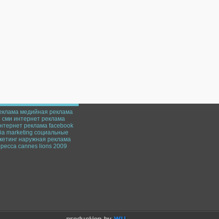
еклама
медийная реклама
е
сми
интернет
реклама
нтернет реклама
facebook
a marketing
социальные
кетинг
наружная реклама
пресса
cannes lions 2009