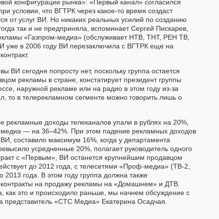
овой конфигурации рынка»: «Первый канал» согласился
ри условии, что ВГТРК через какое-то время создаст
тся от услуг ВИ. Но никаких реальных усилий по созданию
тогда так и не предприняла, вспоминает Сергей Пискарев,
екламы «Газпром-медиа» (обслуживает НТВ, ТНТ, РЕН ТВ,
И уже в 2006 году ВИ перезаключила с ВГТРК еще на
контракт.
вы ВИ сегодня попросту нет, поскольку группа остается
ом рекламы в стране, констатирует президент группы
ссе, наружной рекламе или на радио в этом году из-за
л, то в телерекламном сегменте можно говорить лишь о
ле рекламные доходы телеканалов упали в рублях на 20%,
ых медиа — на 36–42%. При этом падение рекламных доходов
 ВИ, составило максимум 16%, когда у департамента
евысило усредненные 20%, полагает руководитель одного
нтракт с «Первым», ВИ останется крупнейшим продавцом
ействует до 2012 года, с телесетями «Проф-медиа» (ТВ-2,
 2013 года. В этом году группа должна также
контракты на продажу рекламы на «Домашнем» и ДТВ.
а, как это и происходило раньше, мы начнем обсуждение с
ла представитель «СТС Медиа» Екатерина Осадчая.