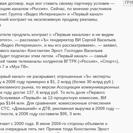
ГРУ
вая договор, еще мог ставить своему партнеру условие —
ующим каналом «Россия». Сейчас, по мнению участников
 нет. Группа «Видео Интернешнл» и «Первый канал»
тний контракт на эксклюзивную продажу рекламы,
.
отели продлить контракт с «Первым каналом» и не видим
 этого», — рассказал «Ъ» гендиректор ВИ Сергей Васильев.
«Видео Интернешнл», и мы его рассматриваем», — заявил,
рвого канала» Константин Эрнст. Господин Васильев
 будет подписан этим летом. «Первый канал» — самый
ей также телеканалы холдингов ВГТРК («Россия», «Спорт»),
-7 и «Муз-ТВ».
рвый канал» не раскрывает, опрошенные «Ъ» эксперты
в 2008 году примерно в $1, 2 млрд (более 30 млрд руб.).
рекламного рынка, по версии Ассоциации коммуникационных
м году достиг 137, 6 млрд руб. То есть доля «Первого
Обслуживая «Первый» за 12-процентную комиссию, ВИ
дка $144 млн. Для сравнения: комиссионные отчисления
 СТС, «Домашний» и ДТВ; рекламная выручка в 2008 году —
етности, в 2008 году составили $95, 3 млн.
ает с 2000 года. В июне 2004-го стороны объявили о
на очередные пять лет. Причем тогда Константин Эрнст