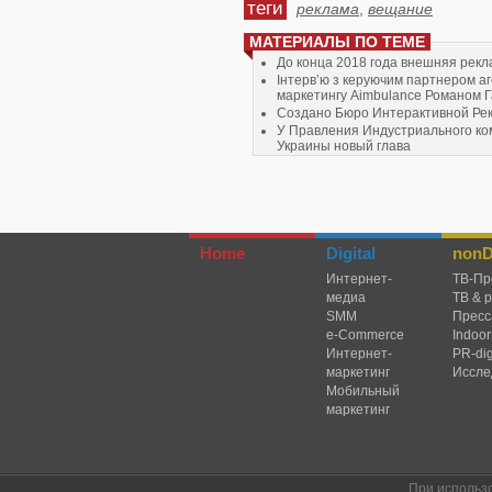
теги
реклама
,
вещание
МАТЕРИАЛЫ ПО ТЕМЕ
До конца 2018 года внешняя рекл
Інтерв’ю з керуючим партнером а
маркетингу Aimbulance Романом 
Создано Бюро Интерактивной Рек
У Правления Индустриального ко
Украины новый глава
Google принялся защищаться – он
Home
Digital
nonDi
Интернет-
TВ-Пр
медиа
ТВ & 
SMM
Пресс
e-Commerce
Indoor
Интернет-
PR-dig
маркетинг
Иссле
Мобильный
маркетинг
При использ