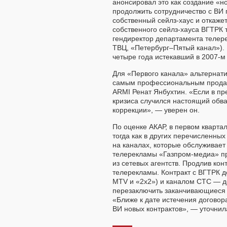
анонсировал это как создание «н
продолжить сотрудничество с ВИ п
собственный сейлз-хаус и откаже
собственного сейлз-хауса ВГТРК 
гендиректор департамента телер
ТВЦ, «Петербург–Пятый канал»). 
четыре года истекавший в 2007-м 
Для «Первого канала» альтернати
самым профессиональным продавц
ARMI Ренат Янбухтин. «Если в пре
кризиса случился настоящий обва
коррекции», — уверен он.
По оценке АКАР, в первом кварта
тогда как в других перечисленн
на каналах, которые обслуживает
телерекламы «Газпром-медиа» пр
из сетевых агентств. Продлив ко
телерекламы. Контракт с ВГТРК д
MTV и «2х2») и каналом СТС — до
перезаключить заканчивающиеся 
«Ближе к дате истечения договор
ВИ новых контрактов», — уточни