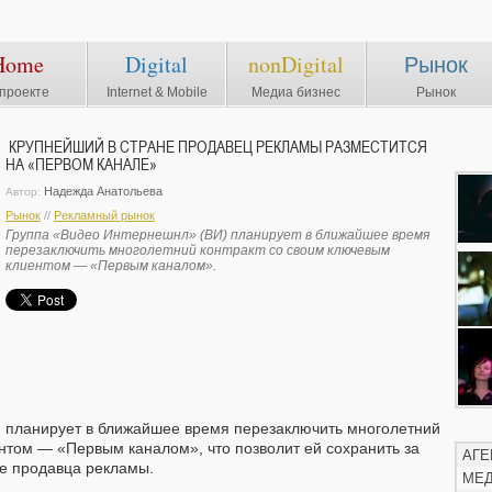
Home
Digital
nonDigital
Рынок
проекте
Internet & Mobile
Медиа бизнес
Рынок
КРУПНЕЙШИЙ В СТРАНЕ ПРОДАВЕЦ РЕКЛАМЫ РАЗМЕСТИТСЯ
НА «ПЕРВОМ КАНАЛЕ»
Надежда Анатольева
Автор:
Рынок
//
Рекламный рынок
Группа «Видео Интернешнл» (ВИ) планирует в ближайшее время
перезаключить многолетний контракт со своим ключевым
клиентом — «Первым каналом».
 планирует в ближайшее время перезаключить многолетний
нтом — «Первым каналом», что позволит ей сохранить за
АГЕ
не продавца рекламы.
МЕ