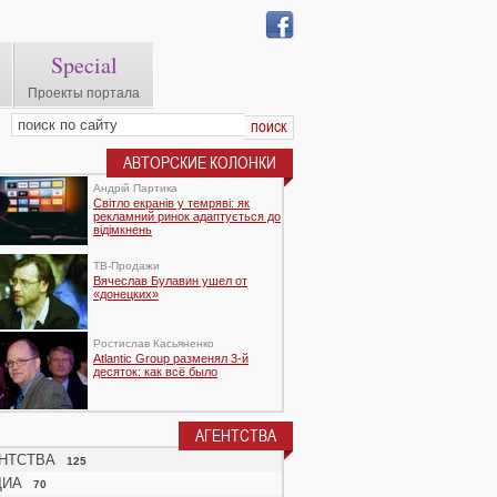
Special
Проекты портала
АВТОРСКИЕ КОЛОНКИ
Андрій Партика
Світло екранів у темряві: як
рекламний ринок адаптується до
відімкнень
TВ-Продажи
Вячеслав Булавин ушел от
«донецких»
Ростислав Касьяненко
Atlantic Group разменял 3-й
десяток: как всё было
АГЕНТСТВА
НТСТВА
125
ДИА
70